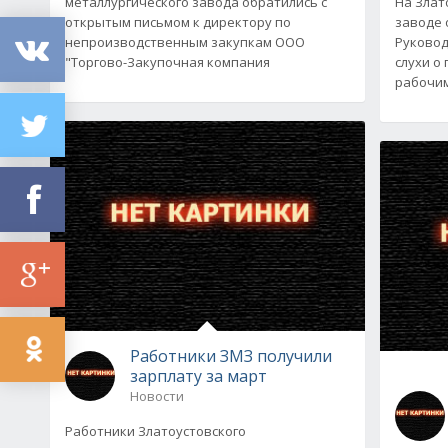
металлургического завода обратились с
На Злат
открытым письмом к директору по
заводе 
непроизводственным закупкам ООО
Руковод
"Торгово-Закупочная компания
слухи о
рабочим
Работники ЗМЗ получили
зарплату за март
Новости
Работники Златоустовского