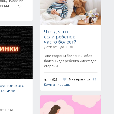
овку. Рабочий
вации завода.
Что делать,
если ребенок
часто болеет?
Дети от 0 до 3
0
Две стороны болезни Любая
болезнь для ребенка имеет две
стороны.
Мне нравится
23
4 921
Комментировать
оустовского
бъявили
ого цеха