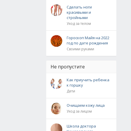
Сделать ноги
красивыми и
стройными
Уход за телом
Гороскоп Майя на 2022
год по дате рождения
Своими руками
Не пропустите
Как приучить ребенка
к горшку
Дети
Очищаем кожу лица
Уход за лицом
Школа доктора