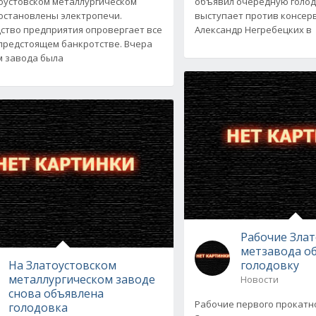
оустовском металлургическом
объявил очередную голод
остановлены электропечи.
выступает против консер
ство предприятия опровергает все
Александр Негребецких в
 предстоящем банкротстве. Вчера
 завода была
Рабочие Злат
метзавода о
На Златоустовском
голодовку
металлургическом заводе
Новости
снова объявлена
Рабочие первого прокатн
голодовка