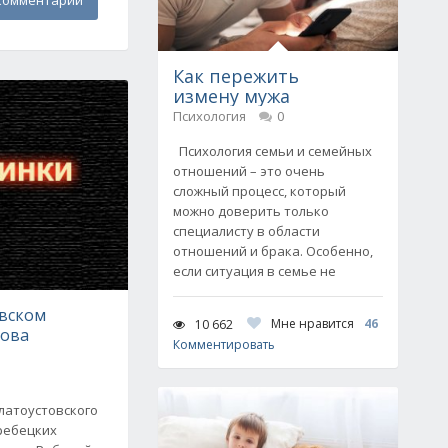
комментарий
Как пережить
измену мужа
Психология
0
Психология семьи и семейных
отношений – это очень
сложный процесс, который
можно доверить только
специалисту в области
отношений и брака. Особенно,
если ситуация в семье не
овском
Мне нравится
46
10 662
нова
Комментировать
латоустовского
ребецких