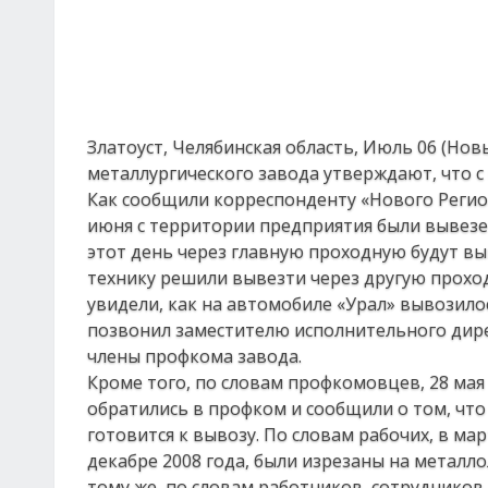
Златоуст, Челябинская область, Июль 06 (Нов
металлургического завода утверждают, что с
Как сообщили корреспонденту «Нового Регион
июня с территории предприятия были вывезен
этот день через главную проходную будут вы
технику решили вывезти через другую проход
увидели, как на автомобиле «Урал» вывозило
позвонил заместителю исполнительного дирек
члены профкома завода.
Кроме того, по словам профкомовцев, 28 мая
обратились в профком и сообщили о том, что
готовится к вывозу. По словам рабочих, в м
декабре 2008 года, были изрезаны на металл
тому же, по словам работников, сотруднико