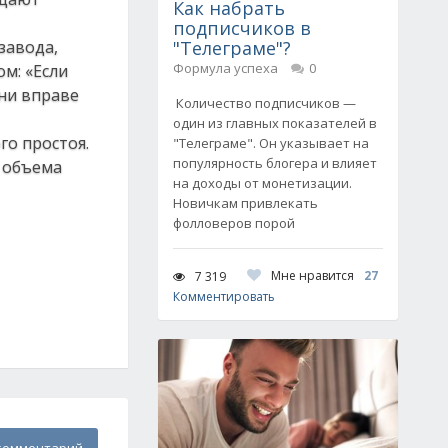
Как набрать
подписчиков в
завода,
"Телеграме"?
Формула успеха
0
м: «Если
они вправе
Количество подписчиков —
один из главных показателей в
го простоя.
"Телеграме". Он указывает на
популярность блогера и влияет
 объема
на доходы от монетизации.
Новичкам привлекать
фолловеров порой
Мне нравится
27
7 319
Комментировать