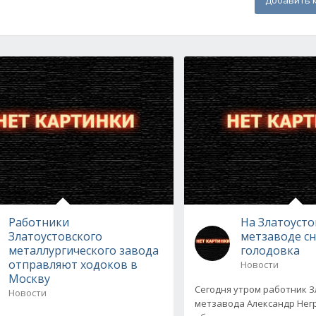
Добавить 
Работники
На Златоуст
Златоустовского
метзаводе с
металлургического завода
голодовка
отправляют ходоков в
Новости
Москву
Сегодня утром работник З
Новости
метзавода Александр Нег