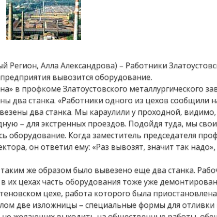
ый Регион, Алла Александрова) – Работники Златоустовс
 предприятия вывозится оборудование.
а» в профкоме Златоустовского металлургического зав
ы два станка. «Работники одного из цехов сообщили на
везены два станка. Мы караулили у проходной, видимо,
ную – для экстренных проездов. Подойдя туда, мы сво
сь оборудование. Когда заместитель председателя про
тора, он ответил ему: «Раз вывозят, значит так надо»,
 таким же образом было вывезено еще два станка. Раб
 в их цехах часть оборудования тоже уже демонтирован
артеновском цехе, работа которого была приостановлена
олом две изложницы – специальные формы для отливки 
в, не желающих выходить на общественные работы, об