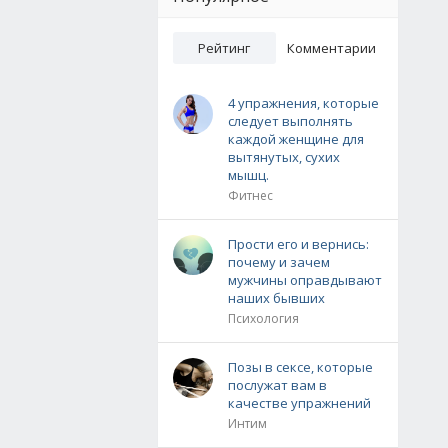
Рейтинг
Комментарии
4 упражнения, которые
следует выполнять
каждой женщине для
вытянутых, сухих
мышц.
Фитнес
Прости его и вернись:
почему и зачем
мужчины оправдывают
наших бывших
Психология
Позы в сексе, которые
послужат вам в
качестве упражнений
Интим