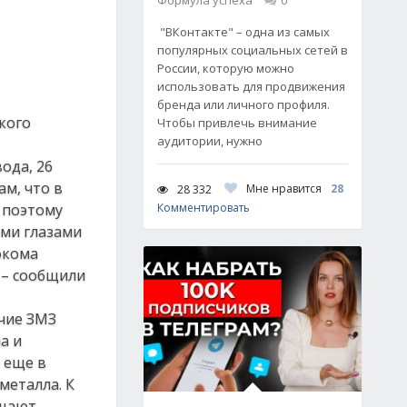
Формула успеха
0
"ВКонтакте" – одна из самых
популярных социальных сетей в
России, которую можно
использовать для продвижения
бренда или личного профиля.
кого
Чтобы привлечь внимание
аудитории, нужно
ода, 26
м, что в
Мне нравится
28
28 332
 поэтому
Комментировать
ими глазами
фкома
 – сообщили
очие ЗМЗ
а и
 еще в
металла. К
ещают