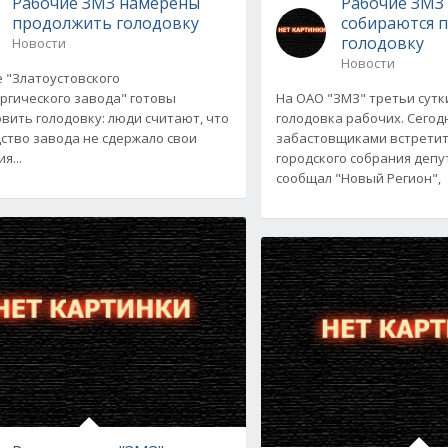
Рабочие ЗМЗ намерены
Рабочие ЗМЗ
продолжить голодовку
собираются 
голодовку
Новости
Новости
 "Златоустовского
ргического завода" готовы
На ОАО "ЗМЗ" третьи сут
вить голодовку: люди считают, что
голодовка рабочих. Сегодн
ство завода не сдержало свои
забастовщиками встретит
я...
городского собрания депу
сообщал "Новый Регион",