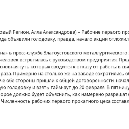
Новый Регион, Алла Александрова) – Рабочие первого п
ода объявили голодовку, правда, начало акции отложил
а» в пресс-службе Златоустовского металлургического 
х человек встретилась с руководством предприятия. Пр
овная суть которых сводится к отказу от работы в свя
 раза. Примерно на столько же на заводе сократились 
ече обе стороны пришли к общей договоренности: нача
ю голодовку и взять тайм-аут до 20 февраля. В пятниц
оторое должно будет объяснить, как намерено разрешат
 Численность рабочих первого прокатного цеха состав