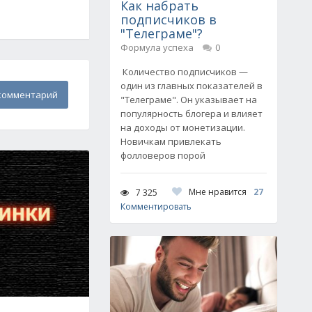
Как набрать
подписчиков в
"Телеграме"?
Формула успеха
0
Количество подписчиков —
один из главных показателей в
комментарий
"Телеграме". Он указывает на
популярность блогера и влияет
на доходы от монетизации.
Новичкам привлекать
фолловеров порой
Мне нравится
27
7 325
Комментировать