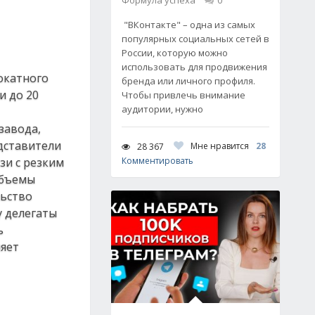
Формула успеха
0
"ВКонтакте" – одна из самых
популярных социальных сетей в
России, которую можно
использовать для продвижения
рокатного
бренда или личного профиля.
и до 20
Чтобы привлечь внимание
аудитории, нужно
завода,
едставители
Мне нравится
28
28 367
зи с резким
Комментировать
объемы
льство
у делегаты
ь
ляет