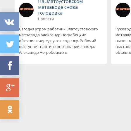
На Златоустовском
метзаводе снова
голодовка
Новости
Сегодня утром работник Златоустовского
Руковод
метзавода Александр Негребецких
металлу
объявил очередную голодовку. Рабочий
выполни
выступает против консервации завода.
выставл
Александр Негребецких в
объявив