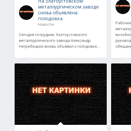
На Златоустовском
металлургическом заводе
снова объявлена
голодовка
Рабочие
Новости
металлу
Сегодня сотрудник Златоустовского
возобно
металлургического завода Александр
руковод
Негребецких вновь объявил о голодовке...
обещани