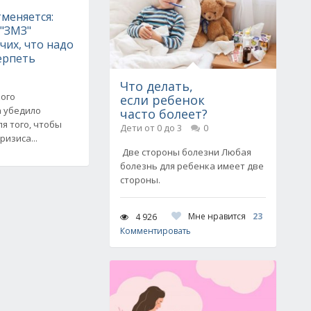
меняется:
 "ЗМЗ"
чих, что надо
ерпеть
Что делать,
кого
если ребенок
а убедило
часто болеет?
ля того, чтобы
Дети от 0 до 3
0
изиса...
Две стороны болезни Любая
болезнь для ребенка имеет две
стороны.
Мне нравится
23
4 926
Комментировать