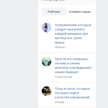
Рейтинг
Комментарии
4 упражнения, которые
следует выполнять
каждой женщине для
вытянутых, сухих
мышц.
Фитнес
Прости его и вернись:
почему и зачем
мужчины оправдывают
наших бывших
Психология
Позы в сексе, которые
послужат вам в
качестве упражнений
Интим