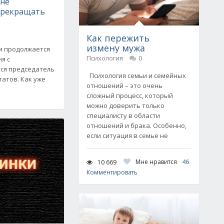
 не
прекращать
Как пережить
измену мужа
ки продолжается
Психология
0
я с
ся председатель
Психология семьи и семейных
татов. Как уже
отношений – это очень
сложный процесс, который
можно доверить только
специалисту в области
отношений и брака. Особенно,
если ситуация в семье не
Мне нравится
46
10 669
Комментировать