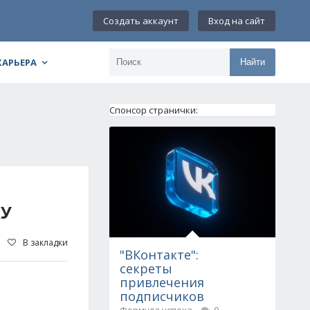
Создать аккаунт
Вход на сайт
КАРЬЕРА
Найти
Спонсор странички:
КУ
В закладки
"ВКонтакте":
секреты
привлечения
подписчиков