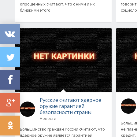
опрошенных считают, что с ними и их
говорит
близкими этого
социоло
Русские считают ядерное
оружие гарантией
безопасности страны
Новости
Большин
Большинство граждан России считают, что
не план
ядерное оружие является гарантией
кредит.