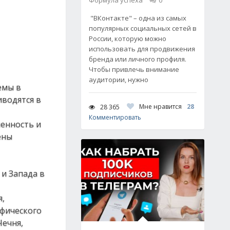
Формула успеха
0
"ВКонтакте" – одна из самых
популярных социальных сетей в
России, которую можно
использовать для продвижения
бренда или личного профиля.
Чтобы привлечь внимание
аудитории, нужно
емы в
иводятся в
Мне нравится
28
28 365
Комментировать
ленность и
ены
и Запада в
я,
афического
Чечня,