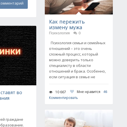
комментарий
Как пережить
измену мужа
Психология
0
Психология семьи и семейных
отношений – это очень
сложный процесс, который
можно доверить только
специалисту в области
отношений и брака. Особенно,
если ситуация в семье не
ставят во
Мне нравится
46
10 667
ания
Комментировать
тей граждане
образование.