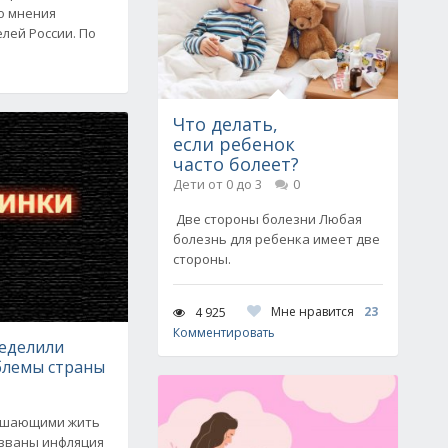
го мнения
лей России. По
Что делать,
если ребенок
часто болеет?
Дети от 0 до 3
0
Две стороны болезни Любая
болезнь для ребенка имеет две
стороны.
Мне нравится
23
4 925
Комментировать
ределили
блемы страны
ешающими жить
азваны инфляция