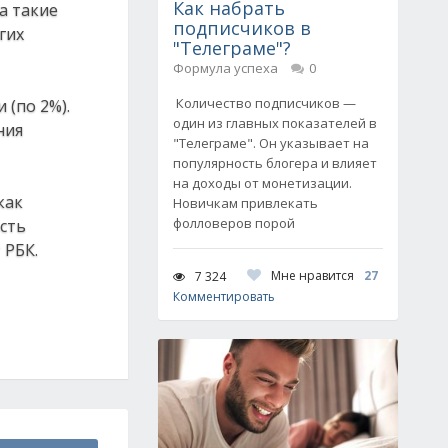
Как набрать
а такие
подписчиков в
гих
"Телеграме"?
Формула успеха
0
Количество подписчиков —
(по 2%).
один из главных показателей в
ния
"Телеграме". Он указывает на
популярность блогера и влияет
на доходы от монетизации.
как
Новичкам привлекать
фолловеров порой
сть
 РБК.
Мне нравится
27
7 324
Комментировать