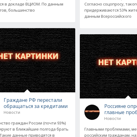
ся в докладе ВЦИОМ. По данным
Согласно соцопросу, тако
гов, большинство
придерживаются 53% жите
данным Всероссийского
Граждане РФ перестали
обращаться за кредитами
Россияне оп
главные про
Новости
Новости
ство граждан России (почти 93%)
ируют в ближайшие полгода брать
Главными проблемами, м
 Такие данные приводятся в
российским гражданам, н