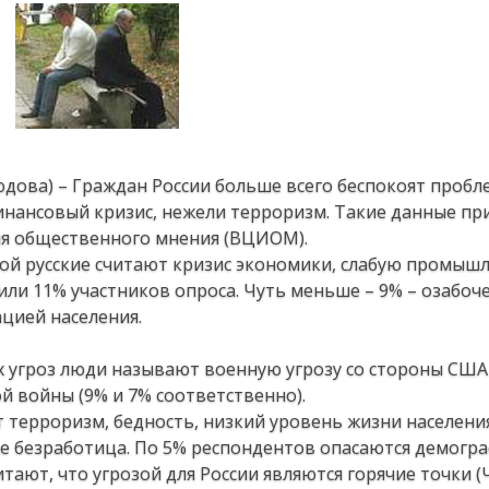
дова) – Граждан России больше всего беспокоят пробл
инансовый кризис, нежели терроризм. Такие данные пр
ия общественного мнения (ВЦИОМ).
зой русские считают кризис экономики, слабую промыш
вили 11% участников опроса. Чуть меньше – 9% – озабоч
цией населения.
 угроз люди называют военную угрозу со стороны США 
 войны (9% и 7% соответственно).
т терроризм, бедность, низкий уровень жизни населени
же безработица. По 5% респондентов опасаются демогр
итают, что угрозой для России являются горячие точки (