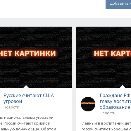
Добавить 
Русские считают США
Граждане РФ 
угрозой
главу воспит
образование
Новости
Новости
и национальными угрозами
е России считают кризис и
Главным в воспитании де
альную войну с США. Об этом
России считают хорошее 