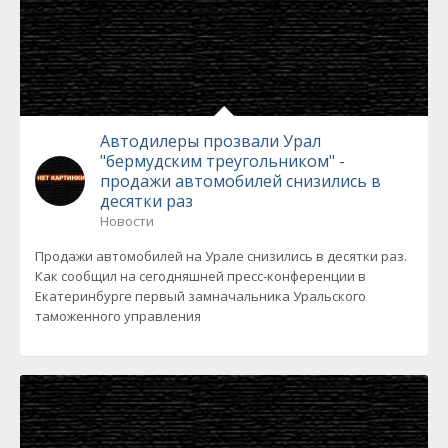
Автодилеры прозвали Урал
"бермудским треугольником" -
продажи автомобилей снизились в
десятки раз
Новости
Продажи автомобилей на Урале снизились в десятки раз.
Как сообщил на сегодняшней пресс-конференции в
Екатеринбурге первый замначальника Уральского
таможенного управления