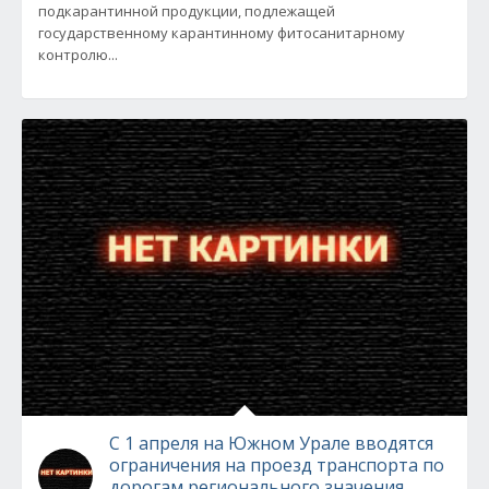
подкарантинной продукции, подлежащей
государственному карантинному фитосанитарному
контролю...
С 1 апреля на Южном Урале вводятся
ограничения на проезд транспорта по
дорогам регионального значения