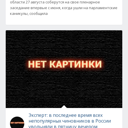
области 27 августа соберутся на свое пленарное
заседание впервые с июня, когда ушли на парламентские
каникулы, сообщила
Эксперт: в последнее время всех
непопулярных чиновников в России
увольняли в пятницу вечером