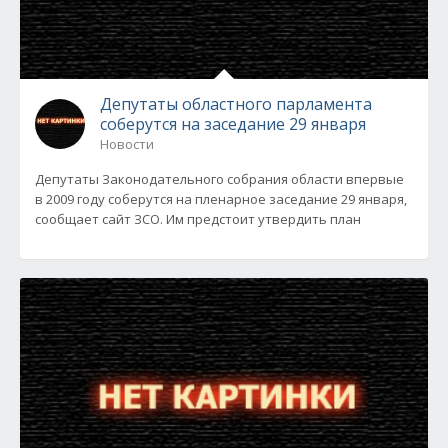
Депутаты областного парламента
соберутся на заседание 29 января
Новости
Депутаты Законодательного собрания области впервые
в 2009 году соберутся на пленарное заседание 29 января,
сообщает сайт ЗСО. Им предстоит утвердить план