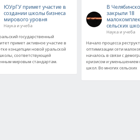
ЮУрГУ примет участие в
В Челябинско
создании школы бизнеса
закрыли 18
мирового уровня
малокомпле
сельских шко
Наука и учеба
Наука и учеба
альский государственный
итет примет активное участие в
Начало процесса реструк
тке концепции новой уральской
оптимизации сети малоко
школы, соответствующей
началось в связи с демог
нным мировым стандартам.
кризисом и уменьшением
школ. Во многих сельских