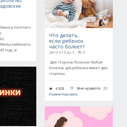
 школа №2
садовские
ябинска посетил с
ю
Что делать,
№2,
если ребенок
 Мелькомбината.
часто болеет?
3 году, в
Дети от 0 до 3
0
Две стороны болезни Любая
болезнь для ребенка имеет две
стороны.
Мне нравится
23
4 928
Комментировать