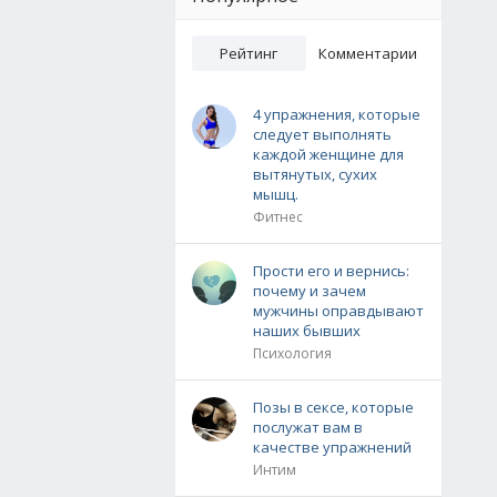
Рейтинг
Комментарии
4 упражнения, которые
следует выполнять
каждой женщине для
вытянутых, сухих
мышц.
Фитнес
Прости его и вернись:
почему и зачем
мужчины оправдывают
наших бывших
Психология
Позы в сексе, которые
послужат вам в
качестве упражнений
Интим