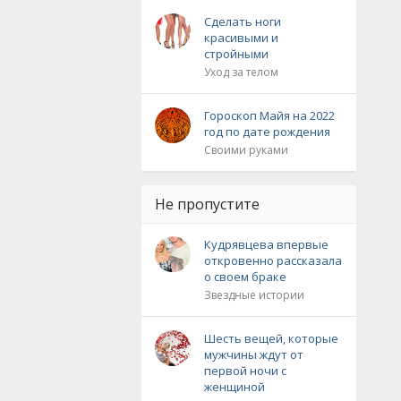
Сделать ноги
красивыми и
стройными
Уход за телом
Гороскоп Майя на 2022
год по дате рождения
Своими руками
Не пропустите
Кудрявцева впервые
откровенно рассказала
о своем браке
Звездные истории
Шесть вещей, которые
мужчины ждут от
первой ночи с
женщиной