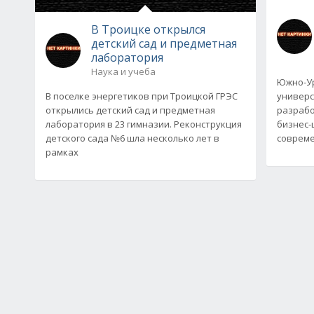
В Троицке открылся
детский сад и предметная
лаборатория
Наука и учеба
Южно-Ур
В поселке энергетиков при Троицкой ГРЭС
универс
открылись детский сад и предметная
разрабо
лаборатория в 23 гимназии. Реконструкция
бизнес-
детского сада №6 шла несколько лет в
совреме
рамках