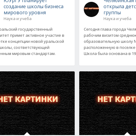
ЮУрГУ планирует
Челябинская
создание школы бизнеса
открыла дет
мирового уровня
группы
Наука и учеба
Наука и учеба
альский государственный
Сегодня глава города Чел
итет примет активное участие в
рабочим визитом средню
тке концепции новой уральской
образовательную школу 
школы, соответствующей
расположенную в поселке
нным мировым стандартам.
Школа была основана в 194