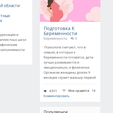
й области
ктных
л
Подготовка К
Беременности
туризации и
Беременность
0
мплектных школ
рафическим
Психологи считают, что в
 наполняемости
семьях, в которых к
беременности готовятся, дети
лучше развиваются и
эмоционально, и физически.
Организм женщины долгих 9
месяцев служит малышу первой
Мне нравится
18
4 511
Комментировать
Популярное