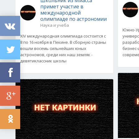
Школьник из Миасса
примет участие в
международной
олимпиаде по астрономии
Наука и учеба
Южно-Ур
XIV международная олимпиада состоится с
универс
8 по 16 ноября в Пекине. В сборную страны
разрабо
вошли восемь сильнейших юных
бизнес-
астрономов, среди них наш земляк -
совреме
девятиклассник школы