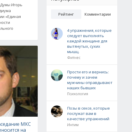
 Думы Игорь
диума
Рейтинг
Комментарии
ии «Единая
ности
ального
4 упражнения, которые
следует выполнять
каждой женщине для
вытянутых, сухих
мышц.
Фитнес
Прости его и вернись:
почему и зачем
мужчины оправдывают
наших бывших
Психология
Позы в сексе, которые
послужат вам в
качестве упражнений
аседание МКС
Интим
носится на