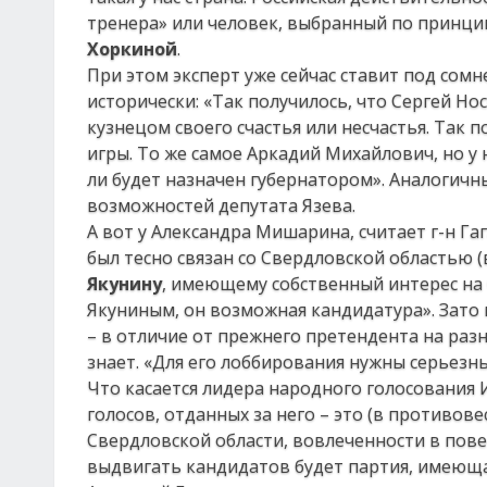
тренера» или человек, выбранный по принцип
Хоркиной
.
При этом эксперт уже сейчас ставит под сомн
исторически: «Так получилось, что Сергей Нос
кузнецом своего счастья или несчастья. Так 
игры. То же самое Аркадий Михайлович, но у 
ли будет назначен губернатором». Аналогичн
возможностей депутата Язева.
А вот у Александра Мишарина, считает г-н Га
был тесно связан со Свердловской областью 
Якунину
, имеющему собственный интерес на 
Якуниным, он возможная кандидатура». Зато
– в отличие от прежнего претендента на раз
знает. «Для его лоббирования нужны серьезн
Что касается лидера народного голосования 
голосов, отданных за него – это (в противов
Свердловской области, вовлеченности в пове
выдвигать кандидатов будет партия, имеюща