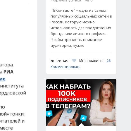
Формула успеха
0
"ВКонтакте" – одна из самых
популярных социальных сетей в
России, которую можно
использовать для продвижения
бренда или личного профиля.
Чтобы привлечь внимание
аудитории, нужно
Мне нравится
28
28 349
натора
Комментировать
та
РИА
ие
 института
вердловской
по
ой» гонки:
читателей и
 месте