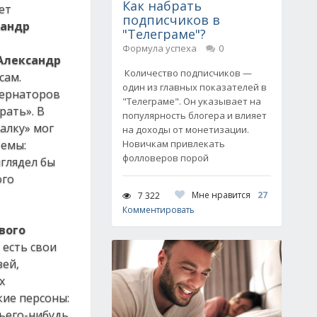
Как набрать
ет
подписчиков в
сандр
"Телеграме"?
Формула успеха
0
Александр
Количество подписчиков —
сам.
один из главных показателей в
бернаторов
"Телеграме". Он указывает на
рать». В
популярность блогера и влияет
валку» мог
на доходы от монетизации.
темы:
Новичкам привлекать
фолловеров порой
глядел бы
ого
Мне нравится
27
7 322
Комментировать
вого
 есть свои
зей,
х
кие персоны:
чьего-нибудь