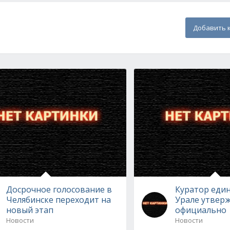
Добавить 
Досрочное голосование в
Куратор еди
Челябинске переходит на
Урале утвер
новый этап
официально
Новости
Новости