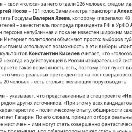
н
– свои «голоса» за него отдали 226 человек, следом ид
ргей Носов
– 121 голос. Замминистра транспорта
Алек
утата Госдумы
Валерия Язева
, которому «перепало» 48
рателей – заместитель полпреда президента РФ в УрФО
 он персона непубличная и пока не известен широким мас
ти Интернет политологи объясняют просто: выборов гу
ольствием используют возможность в эти выборы «поиг
онсультантов
Константин Киселев
считает, что «голосо
ый некогда из действующей в России избирательной сис
ернете такая возможность есть, поэтому этот пункт вы
, что число реальных претендентов на пост свердловск
чь 20 человек – есть столько желающих поруководить
ин
– указывает, что представленные в спецпроекте
«Но
рядом других источников. «При этом у всех кандидатов
 характеристик – политическому опыту, обширности свя
итает Гагарин. По его словам, принцип отбора реальны
е мистичен – ими могут стать совершенно фантастичес
ость показывает, что губернатором может стать и «сын 