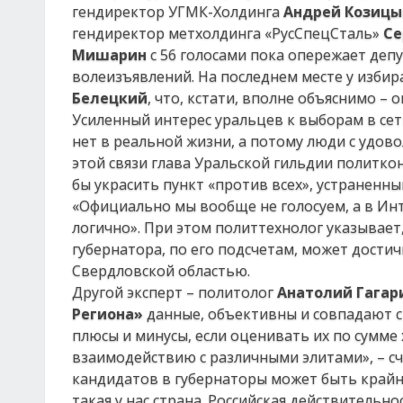
гендиректор УГМК-Холдинга
Андрей Козицы
гендиректор метхолдинга «РусСпецСталь»
Се
Мишарин
с 56 голосами пока опережает деп
волеизъявлений. На последнем месте у изби
Белецкий
, что, кстати, вполне объяснимо –
Усиленный интерес уральцев к выборам в се
нет в реальной жизни, а потому люди с удов
этой связи глава Уральской гильдии политк
бы украсить пункт «против всех», устраненн
«Официально мы вообще не голосуем, а в Инт
логично». При этом политтехнолог указывает
губернатора, по его подсчетам, может дости
Свердловской областью.
Другой эксперт – политолог
Анатолий Гагар
Региона»
данные, объективны и совпадают с 
плюсы и минусы, если оценивать их по сумме
взаимодействию с различными элитами», – сч
кандидатов в губернаторы может быть крайн
такая у нас страна. Российская действительн