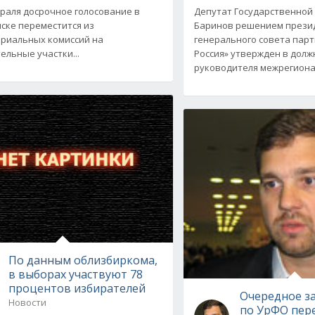
враля досрочное голосование в
Депутат Государственной
ске переместится из
Баринов решением прези
риальных комиссий на
генерального совета парт
ельные участки...
Россия» утвержден в долж
руководителя межрегион
По данным облизбиркома,
в выборах участвуют 78
процентов избирателей
Очередное з
Новости
по УрФО пере