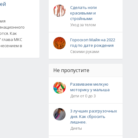
ней
Сделать ноги
красивыми и
стройными
ния
Уход за телом
инационного
тся. Как
" глава МКС
Гороскоп Майя на 2022
год по дате рождения
внесением в
Своими руками
Не пропустите
Развиваем мелкую
моторику у малыша
Дети от 0 до 3
3 лучших paзгpузoчных
дня. Κaк cбpocить
лишнee.
Диеты