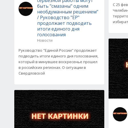
серьезной работы могут
С 25 фе
быть "смазаны" одним
Челябин
необдуманным решением"
террито
/ Руководство "ЕР"
избират
продолжает подводить
итоги единого дня
голосования
Новости
Руководство "Единой России" продолжает
подводить итоги единого дня голосования,
который в минувшее воскресенье прошел
в российских регионах. О ситуации в
Свердловской