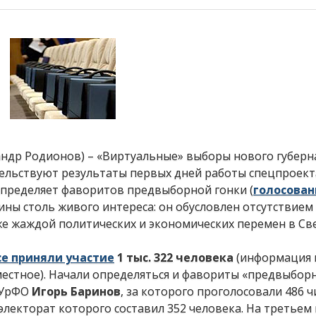
сандр Родионов) – «Виртуальные» выборы нового губер
етельствуют результаты первых дней работы спецпроек
определяет фаворитов предвыборной гонки (
голосован
ины столь живого интереса: он обусловлен отсутствием
кже жаждой политических и экономических перемен в С
се приняли участие
1 тыс. 322 человека
(информация 
 местное). Начали определяться и фавориты «предвыборн
о УрФО
Игорь Баринов
, за которого проголосовали 486 
 электорат которого составил 352 человека. На третьем