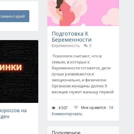
комментарий
Подготовка К
Беременности
Беременность
0
Психологи считают, что в
семьях, в которых к
беременности готовятся, дети
лучше развиваются и
эмоционально, и физически.
Организм женщины долгих 9
месяцев служит малышу первой
Мне нравится
18
4 507
нороссов на
Комментировать
жден
Популярное