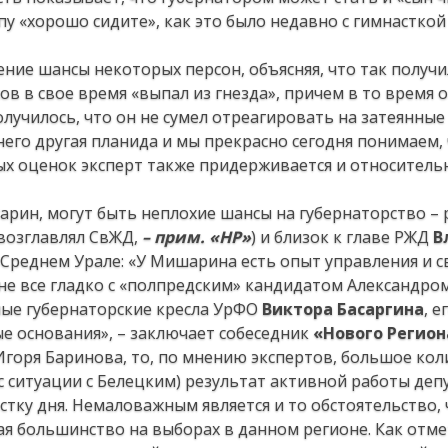
у «хорошо сидите», как это было недавно с гимнастко
ение шансы некоторых персон, объясняя, что так получ
ов в свое время «выпал из гнезда», причем в то время 
получилось, что он не сумел отреагировать на затеянны
него другая планида и мы прекрасно сегодня понимаем, 
ых оценок эксперт также придерживается и относитель
гарин, могут быть неплохие шансы на губернаторство –
(возглавлял СвЖД,
– прим. «НР»
) и близок к главе РЖД
В
Среднем Урале: «У Мишарина есть опыт управления и св
 не все гладко с «полпредским» кандидатом Александро
ные губернаторские кресла УрФО
Виктора Басаргина
, е
ые основания», – заключает собеседник
«Нового Регион
Игоря Баринова, то, по мнению экспертов, большое кол
ес ситуации с Белецким) результат активной работы деп
стку дня. Немаловажным является и то обстоятельство, 
я большинство на выборах в данном регионе. Как отм