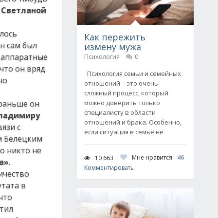
й
Светланой
илось
Как пережить
он сам был
измену мужа
е аппаратные
Психология
0
что он вряд
Психология семьи и семейных
но
отношений – это очень
сложный процесс, который
 раньше он
можно доверить только
специалисту в области
ладимиру
отношений и брака. Особенно,
язи с
если ситуация в семье не
м Белецким
го никто не
Мне нравится
46
10 663
а»
.
Комментировать
ичество
утата в
что
етил