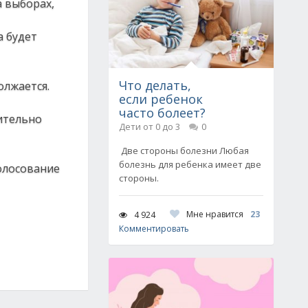
а выборах,
а будет
Что делать,
лжается.
если ребенок
часто болеет?
ительно
Дети от 0 до 3
0
Две стороны болезни Любая
болезнь для ребенка имеет две
олосование
стороны.
Мне нравится
23
4 924
Комментировать