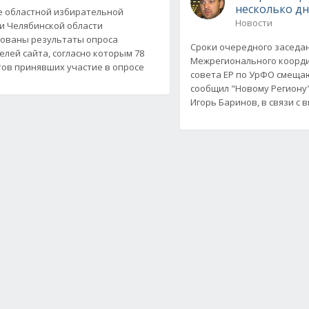
несколько д
е областной избирательной
Новости
и Челябинской области
ованы результаты опроса
Сроки очередного заседа
елей сайта, согласно которым 78
Межрегионального коорд
ов принявших участие в опросе
совета ЕР по УрФО смещаю
сообщил "Новому Региону
Игорь Баринов, в связи с 