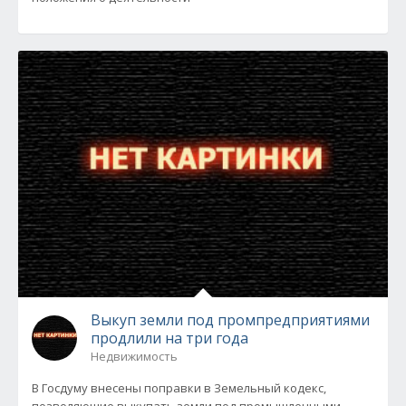
Выкуп земли под промпредприятиями
продлили на три года
Недвижимость
В Госдуму внесены поправки в Земельный кодекс,