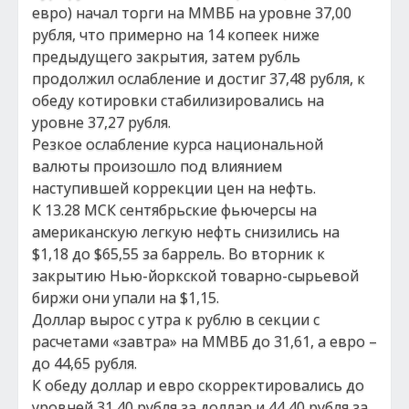
евро) начал торги на ММВБ на уровне 37,00
рубля, что примерно на 14 копеек ниже
предыдущего закрытия, затем рубль
продолжил ослабление и достиг 37,48 рубля, к
обеду котировки стабилизировались на
уровне 37,27 рубля.
Резкое ослабление курса национальной
валюты произошло под влиянием
наступившей коррекции цен на нефть.
К 13.28 МСК сентябрьские фьючерсы на
американскую легкую нефть снизились на
$1,18 до $65,55 за баррель. Во вторник к
закрытию Нью-йоркской товарно-сырьевой
биржи они упали на $1,15.
Доллар вырос с утра к рублю в секции с
расчетами «завтра» на ММВБ до 31,61, а евро –
до 44,65 рубля.
К обеду доллар и евро скорректировались до
уровней 31,40 рубля за доллар и 44,40 рубля за