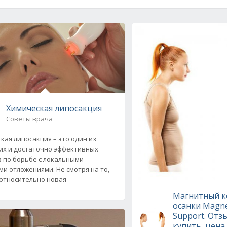
Химическая липосакция
Советы врача
кая липосакция – это один из
х и достаточно эффективных
 по борьбе с локальными
и отложениями. Не смотря на то,
 относительно новая
Магнитный к
осанки Magne
Support. Отз
купить, цена