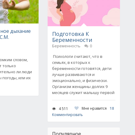
ное дыхание
Подготовка К
С.М.
Беременности
Беременность
0
Психологи считают, что в
ромким словом,
семьях, в которых к
т только
беременности готовятся, дети
ительно ли люди
лучше развиваются и
 погоды, или их
эмоционально, и физически.
Организм женщины долгих 9
месяцев служит малышу первой
Мне нравится
18
4 511
Комментировать
Популярное