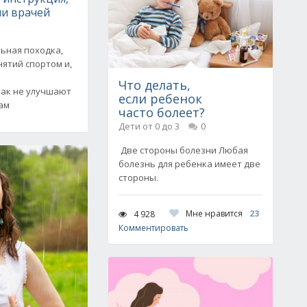
и врачей
ьная походка,
нятий спортом и,
Что делать,
ак не улучшают
если ребенок
Сам
часто болеет?
Дети от 0 до 3
0
Две стороны болезни Любая
болезнь для ребенка имеет две
стороны.
Мне нравится
23
4 928
Комментировать