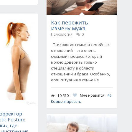
Как пережить
измену мужа
Психология
0
Психология семьи и семейных
отношений – это очень
сложный процесс, который
можно доверить только
специалисту в области
отношений и брака. Особенно,
если ситуация в семье не
Мне нравится
46
10 670
Комментировать
орректор
tic Posture
ывы, где
, инструкция,