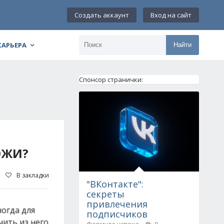
Создать аккаунт
Вход на сайт
КАРЬЕРА
Найти
Спонсор странички:
ОЖИ?
В закладки
"ВКонтакте":
секреты
привлечения
ногда для
подписчиков
чить из него