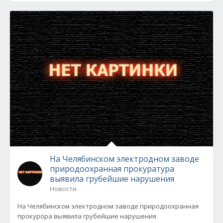
На Челябинском электродном заводе
природоохранная прокуратура
выявила грубейшие нарушения
Новости
На Челябинском электродном заводе природоохранная
прокурора выявила грубейшие нарушения