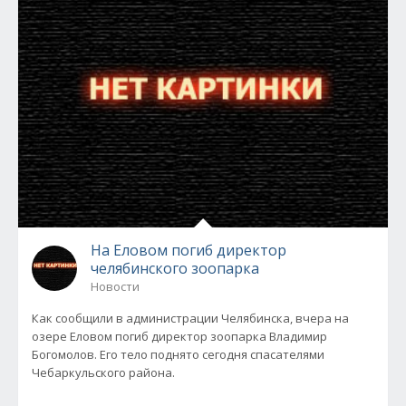
На Еловом погиб директор
челябинского зоопарка
Новости
Как сообщили в администрации Челябинска, вчера на
озере Еловом погиб директор зоопарка Владимир
Богомолов. Его тело поднято сегодня спасателями
Чебаркульского района.