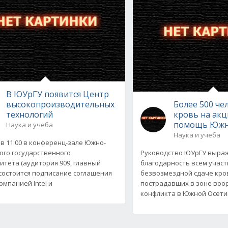
В ЮУрГУ появится Центр
высокопроизводительных
Более 500 че
технологий
кровь на ак
помощь Южн
Наука и учеба
Наука и учеба
 в 11:00 в конференц-зале Южно-
ого государственного
Руководство ЮУрГУ выра
итета (аудитория 909, главный
благодарность всем участ
 состоится подписание соглашения
безвозмездной сдаче кро
омпанией Intel и
пострадавших в зоне воо
конфликта в Южной Осети