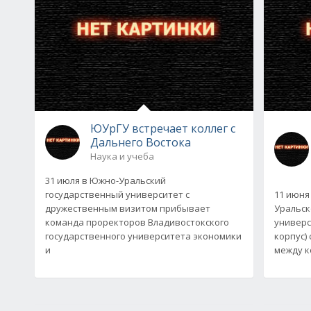
ЮУрГУ встречает коллег с
Дальнего Востока
Наука и учеба
31 июля в Южно-Уральский
государственный университет с
11 июня
дружественным визитом прибывает
Уральск
команда проректоров Владивостокского
универс
государственного университета экономики
корпус)
и
между к