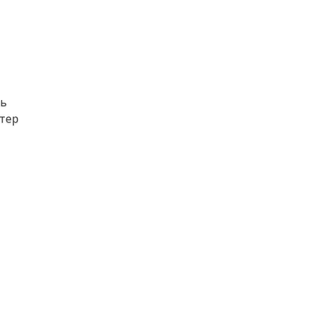
вь
тер