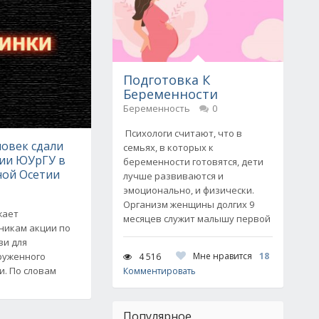
Подготовка К
Беременности
Беременность
0
Психологи считают, что в
ловек сдали
семьях, в которых к
ции ЮУрГУ в
беременности готовятся, дети
ой Осетии
лучше развиваются и
эмоционально, и физически.
Организм женщины долгих 9
жает
месяцев служит малышу первой
никам акции по
ви для
руженного
Мне нравится
18
4 516
и. По словам
Комментировать
Популярное