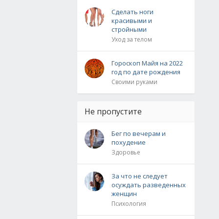
Сделать ноги
красивыми и
стройными
Уход за телом
Гороскоп Майя на 2022
год по дате рождения
Своими руками
Не пропустите
Бег по вечерам и
похудение
Здоровье
За что не следует
осуждать разведенных
женщин
Психология