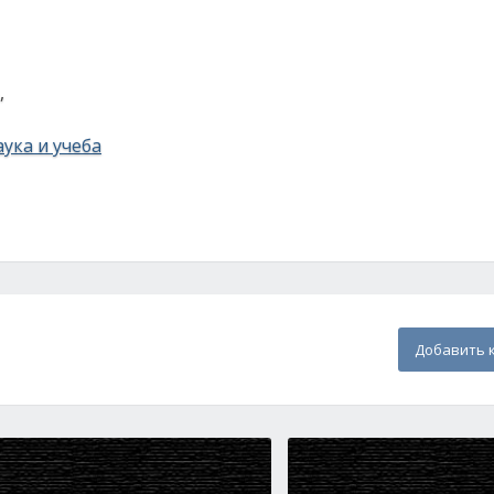
,
ука и учеба
Добавить 