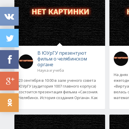
В ЮУрГУ презентуют
фильм о челябинском
органе
Наука и учеба
На днях
23 сентября в 10:00 в зале ученого совета
ежегодн
ЮУрГУ (аудитория 1007 главного корпуса)
«Виртуа
состоится презентация фильма «Саксония.
велась 
Челябинск. История создания Органа». Как
математ