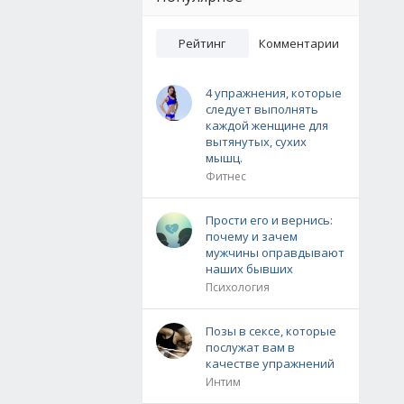
Рейтинг
Комментарии
4 упражнения, которые
следует выполнять
каждой женщине для
вытянутых, сухих
мышц.
Фитнес
Прости его и вернись:
почему и зачем
мужчины оправдывают
наших бывших
Психология
Позы в сексе, которые
послужат вам в
качестве упражнений
Интим