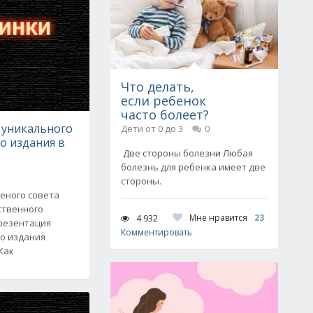
Что делать,
если ребенок
часто болеет?
 уникального
Дети от 0 до 3
0
о издания в
Две стороны болезни Любая
болезнь для ребенка имеет две
стороны.
ченого совета
ственного
Мне нравится
23
4 932
презентация
Комментировать
го издания
Как