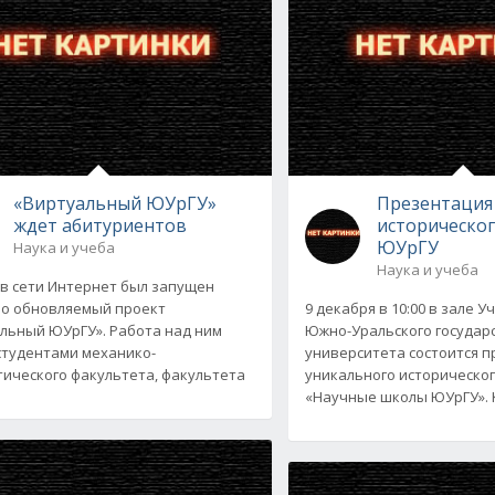
«Виртуальный ЮУрГУ»
Презентация
ждет абитуриентов
историческог
ЮУрГУ
Наука и учеба
Наука и учеба
 в сети Интернет был запущен
о обновляемый проект
9 декабря в 10:00 в зале У
льный ЮУрГУ». Работа над ним
Южно-Уральского государ
студентами механико-
университета состоится 
ического факультета, факультета
уникального историческо
«Научные школы ЮУрГУ». 