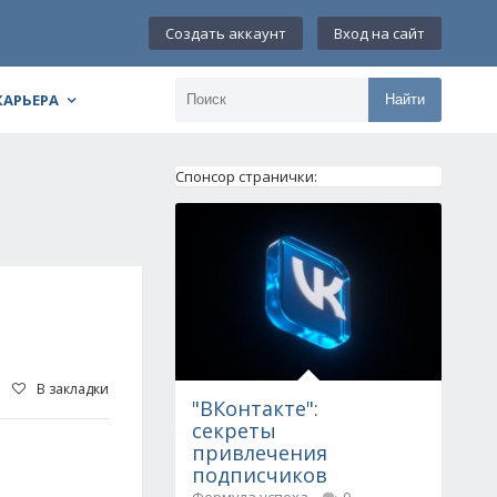
Создать аккаунт
Вход на сайт
КАРЬЕРА
Найти
Спонсор странички:
Л
В закладки
"ВКонтакте":
секреты
привлечения
подписчиков