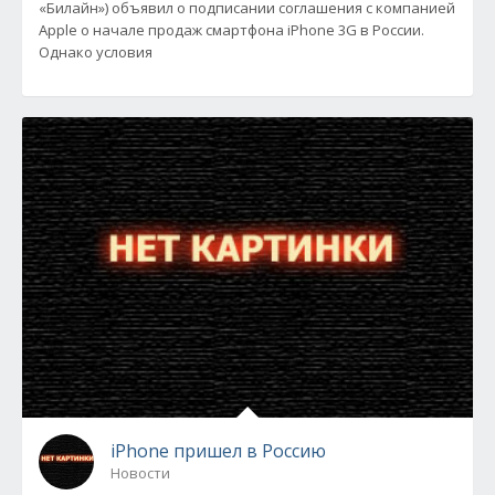
«Билайн») объявил о подписании соглашения с компанией
Apple о начале продаж смартфона iPhone 3G в России.
Однако условия
iPhone пришел в Россию
Новости