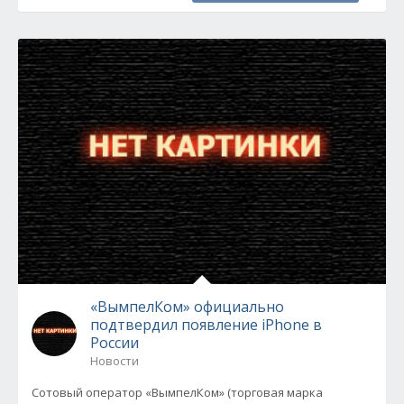
«ВымпелКом» официально
подтвердил появление iPhone в
России
Новости
Сотовый оператор «ВымпелКом» (торговая марка