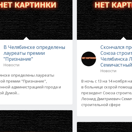
В Челябинске определены
Скончался п
лауреаты премии
Союза строи
"Признание"
Челябинска 
Семичастны
Новости
Новости
инске определены лауреаты
ой премии "Признание",
В ночь с 13 на 14 ноября н
нной администрацией города и
в больнице скорой помощ
й Думой...
президент Союза строите
Леонид Дмитриевич Семич
строительной сфере