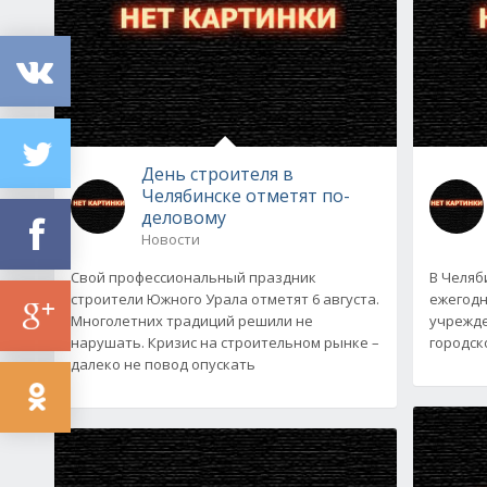
День строителя в
Челябинске отметят по-
деловому
Новости
Свой профессиональный праздник
В Челяб
строители Южного Урала отметят 6 августа.
ежегодн
Многолетних традиций решили не
учрежде
нарушать. Кризис на строительном рынке –
городско
далеко не повод опускать