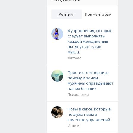
Рейтинг
Комментарии
4 упражнения, которые
следует выполнять
каждой женщине для
вытянутых, сухих
мышц.
Фитнес
Прости его и вернись:
почему и зачем
мужчины оправдывают
наших бывших
Психология
Позы в сексе, которые
послужат вам в
качестве упражнений
Интим