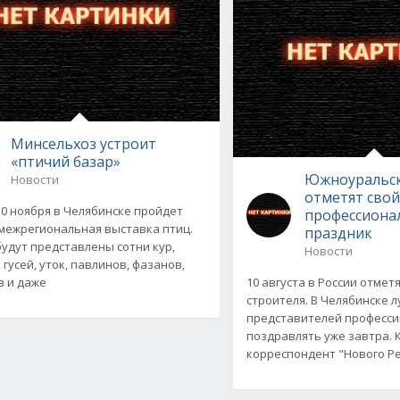
Минсельхоз устроит
«птичий базар»
Южноуральск
Новости
отметят сво
 30 ноября в Челябинске пройдет
профессиона
межрегиональная выставка птиц.
праздник
будут представлены сотни кур,
Новости
 гусей, уток, павлинов, фазанов,
 и даже
10 августа в России отмет
строителя. В Челябинске 
представителей професси
поздравлять уже завтра. 
корреспондент "Нового Ре