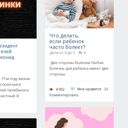
Что делать,
если ребенок
резидент
часто болеет?
телей
Дети от 0 до 3
0
Леонид
й
Две стороны болезни Любая
болезнь для ребенка имеет две
стороны.
а 77-м году жизни
и скончался
Мне нравится
23
4 932
лей Челябинска
Комментировать
астный. В