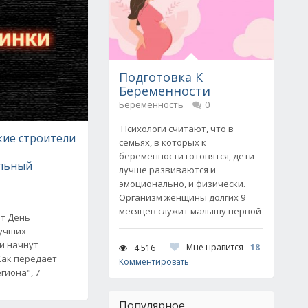
Подготовка К
Беременности
Беременность
0
Психологи считают, что в
ие строители
семьях, в которых к
й
беременности готовятся, дети
льный
лучше развиваются и
эмоционально, и физически.
Организм женщины долгих 9
месяцев служит малышу первой
ят День
лучших
и начнут
Мне нравится
18
4 516
Как передает
Комментировать
гиона", 7
Популярное