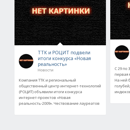
ТТК и РОЦИТ подвели
итоги конкурса «Новая
реальность»
С 29 по
Новости
первая 
Компания ТТК и региональный
На ней 
общественный центр интернет-технологий
голубей,
(РОЦИТ) объявили итоги конкурса
индюков
интернет-проектов «Новая
реальность-2009». Чествование лауреатов