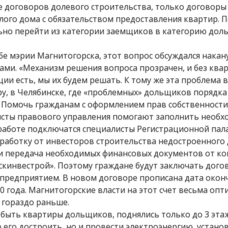
аже договоров долевого строительства, только договоры
лого дома с обязательством предоставления квартир. 
ьно перейти из категории заемщиков в категорию дол
бе мэрии Магнитогорска, этот вопрос обсуждался накан
ами. «Механизм решения вопроса прозрачен, и без ква
ии есть, мы их будем решать. К тому же эта проблема в
еру, в Челябинске, где «проблемных» дольщиков порядка
в. Помочь гражданам с оформлением прав собственности
исты правового управления помогают заполнить необ
работе подключатся специалисты Регистрационной пала
бработку от инвесторов строительства недостроенного 
 и передача необходимых финансовых документов от к
кинвестрой». Поэтому граждане будут заключать дого
 предприятием. В новом договоре прописана дата окон
0 года. Магнитогорские власти на этот счет весьма оп
ь гораздо раньше.
ны быть квартиры дольщиков, поднялись только до 3 этаж
 его достроить, но и провести электроэнергию, устано