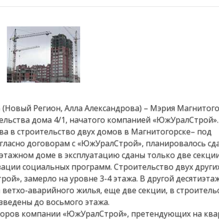
6 (Новый Регион, Алла Александрова) – Мэрия Магнитого
тельства дома 4/1, начатого компанией «ЮжУралСтрой».
ва в строительство двух домов в Магнитогорске– под
огласно договорам с «ЮжУралСтрой», планировалось сд
0-этажном доме в эксплуатацию сданы только две секци
зации социальных программ. Строительство двух других
й», замерло на уровне 3-4 этажа. В другой десятиэта
з ветхо-аварийного жилья, еще две секции, в строитель
ведены до восьмого этажа.
сторов компании «ЮжУралСтрой», претендующих на ква