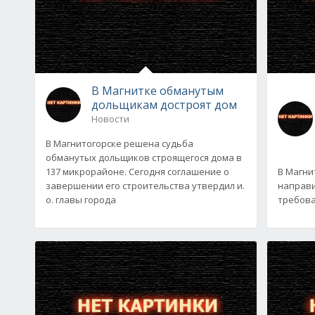
В Магнитке обманутым
дольщикам достроят дом
Новости
В Магнитогорске решена судьба
обманутых дольщиков строящегося дома в
137 микрорайоне. Сегодня соглашение о
В Магни
завершении его строительства утвердил и.
направи
о. главы города
требова