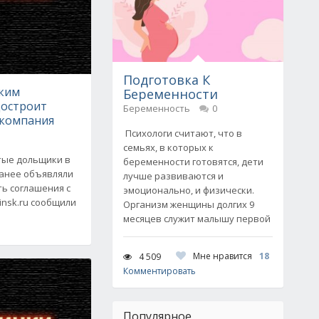
Подготовка К
ким
Беременности
остроит
Беременность
0
 компания
Психологи считают, что в
семьях, в которых к
тые дольщики в
беременности готовятся, дети
ранее объявляли
лучше развиваются и
ть соглашения с
эмоционально, и физически.
insk.ru сообщили
Организм женщины долгих 9
месяцев служит малышу первой
Мне нравится
18
4 509
Комментировать
Популярное