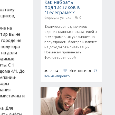
Как набрать
подписчиков в
Поэтому
"Телеграме"?
ьщиков,
Формула успеха
0
Количество подписчиков —
уне на
один из главных показателей в
ртир вы не
"Телеграме". Он указывает на
 городе не
популярность блогера и влияет
 полутора
на доходы от монетизации.
 на доли
Новичкам привлекать
фолловеров порой
ходимые
ты. С 1
дома 4/1. До
Мне нравится
27
7 324
Комментировать
омпании-
воры
чания
тимистичны и
а. Для
вить лифты,