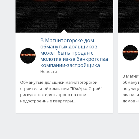
В Магнитогорске дом
обманутых дольщиков
может быть продан с
молотка из-за банкротства
компании-застройщика
Новости
В Магни
Обманутые дольщики магнитогорской
обманут
строительной компании "ЮжУралСтрой"
по улиц
рискуют потерять права на свои
оказали
недостроенные квартиры...
домов -