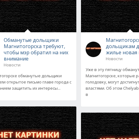
Обманутые дольщики
Магнитогорс
Магнитогорска требуют,
дольщикам д
чтобы мэр обратил на них
жилье новая
внимание
Новости
Новости
Уже в эту пятницу обману
тогорске обманутые дольщики
Магнитогорске, которые 
ли открытое письмо главе города с
голодовку, могут достигну
нием защитить их интересы...
властями. Об этом Chelyab
в