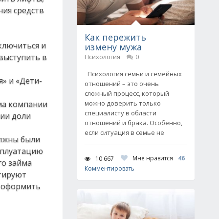
ния средств
Как пережить
ключиться и
измену мужа
выступить в
Психология
0
Психология семьи и семейных
» и «Дети-
отношений – это очень
сложный процесс, который
ма компании
можно доверить только
специалисту в области
нии доли
отношений и брака. Особенно,
если ситуация в семье не
олжны были
ксплуатацию
Мне нравится
46
10 667
го займа
Комментировать
нтируют
о оформить