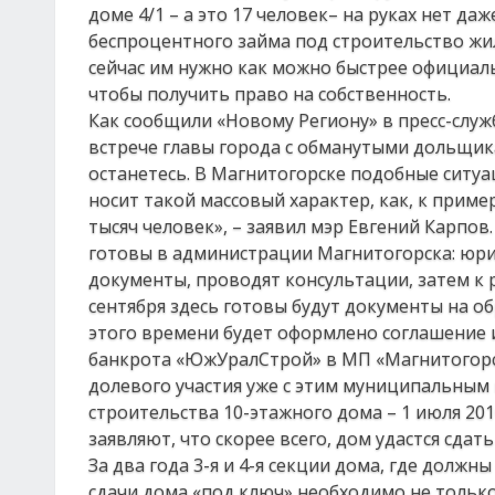
доме 4/1 – а это 17 человек– на руках нет д
беспроцентного займа под строительство жи
сейчас им нужно как можно быстрее официал
чтобы получить право на собственность.
Как сообщили «Новому Региону» в пресс-служ
встрече главы города с обманутыми дольщик
останетесь. В Магнитогорске подобные ситуац
носит такой массовый характер, как, к прим
тысяч человек», – заявил мэр Евгений Карпо
готовы в администрации Магнитогорска: юр
документы, проводят консультации, затем к 
сентября здесь готовы будут документы на о
этого времени будет оформлено соглашение
банкрота «ЮжУралСтрой» в МП «Магнитогорс
долевого участия уже с этим муниципальным
строительства 10-этажного дома – 1 июля 201
заявляют, что скорее всего, дом удастся сдат
За два года 3-я и 4-я секции дома, где долж
сдачи дома «под ключ» необходимо не только