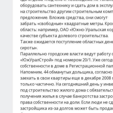
оборудовать сантехнику и сдать дом в экспл
на строительство другим строительным ком
предложение. Вложив средства, они смогут
забрать «свободные» квадратные метры. Кро
область: например, ОАО «Южно-Уральская ко
качестве субъекта долевого строительства.
Также ожидается поступление областных ден
сироты».
Параллельно городские власти ведут работу
«ЮжУралСтрой» под номером 20/1. Уже сегод
собственности в доме в Регистрационной пал
Напомним, 44 обманутых дольщика, согласно
заехать в свои квартиры еще в декабре 2008 
только частично. На сегодняшний день у ин
под строительство жилого дома с обязатель
получения жилья в случае банкротства заст
права собственности на доли. Если люди не с
застройщика из-за долгов может быть продан