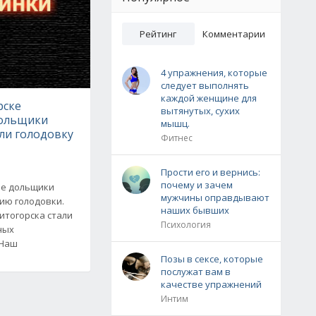
Рейтинг
Комментарии
4 упражнения, которые
следует выполнять
каждой женщине для
рске
вытянутых, сухих
дольщики
мышц.
ли голодовку
Фитнес
Прости его и вернись:
почему и зачем
ые дольщики
мужчины оправдывают
ию голодовки.
наших бывших
итогорска стали
Психология
ных
"Наш
Позы в сексе, которые
послужат вам в
качестве упражнений
Интим