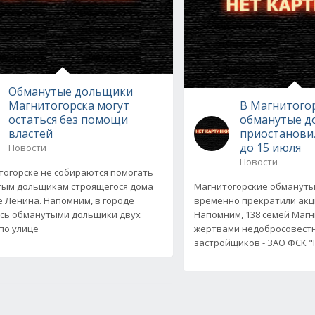
Обманутые дольщики
Магнитогорска могут
В Магнитого
остаться без помощи
обманутые 
властей
приостанови
до 15 июля
Новости
Новости
тогорске не собираются помогать
ым дольщикам строящегося дома
Магнитогорские обманут
е Ленина. Напомним, в городе
временно прекратили акц
сь обманутыми дольщики двух
Напомним, 138 семей Магн
 по улице
жертвами недобросовест
застройщиков - ЗАО ФСК 