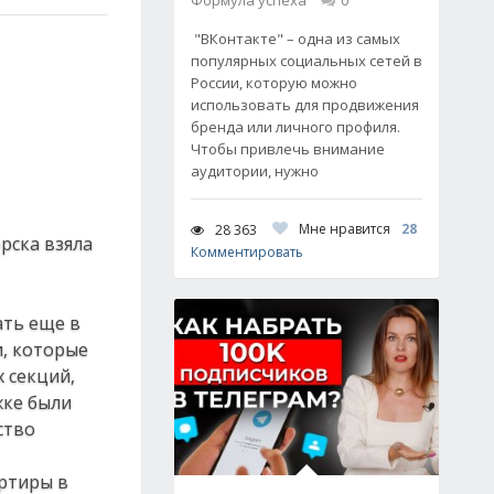
Формула успеха
0
"ВКонтакте" – одна из самых
популярных социальных сетей в
России, которую можно
использовать для продвижения
бренда или личного профиля.
Чтобы привлечь внимание
аудитории, нужно
Мне нравится
28
28 363
рска взяла
Комментировать
ать еще в
и, которые
 секций,
жке были
ство
ртиры в