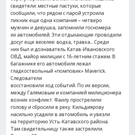
свидетели: местные пастухи, которые
сообщили, что рядом с парой устроила
пикник еще одна компания – четверо
мужчин и девушка, запомнили госномера
их автомобилей. Эти отдыхающие проводили
досуг еще веселее: водка, травка... Среди
них был и дознаватель Катав-Ивановского
ОВД, майор милиции с 16-летним стажем. В
багажнике его автомобиля лежал
гладкоствольный «помповик» Maverick.
Следователи
восстановили ход событий. По их версии,
между Галямовым и компанией милиционера
возник конфликт. Фаилу прострелили
голову и сбросили в реку. Кильдиярову
насильно усадили в автомобиль и увезли
на территорию Усть-Катавского района.
Там свидетельницу также застрелили.