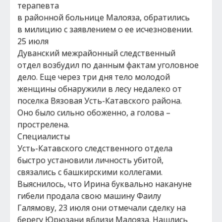
терапевта
в районной больнице Малояза, обратились
в милицию с заявлением о ее исчезновении.
25 июля
Дуванский межрайонный следственный
отдел возбудил по данным фактам уголовное
дело. Еще через три дня тело молодой
женщины обнаружили в лесу недалеко от
поселка Вязовая Усть-Катавского района.
Оно было сильно обоженно, а голова –
прострелена.
Специалисты
Усть-Катавского следственного отдела
быстро установили личность убитой,
связались с башкирскими коллегами.
Выяснилось, что Ирина буквально накануне
гибели продала свою машину Фаилу
Галямову, 23 июля они отмечали сделку на
берегу Юрюзани вблизи Малояза. Нашлись