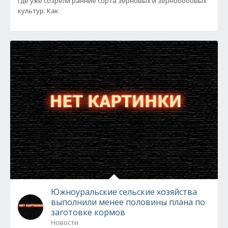
где уже созрели ранние сорта зерновых и зернобобовых
культур. Как
Южноуральские сельские хозяйства
выполнили менее половины плана по
заготовке кормов
Новости