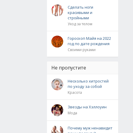
Сделать ноги
красивыми и
стройными
Уход за телом
Гороскоп Майя на 2022
год по дате рождения
Своими руками
Не пропустите
Несколько хитростей
по уходу за собой
Красота
Звезды на Хэллоуин
Мода
Почему муж ненавидит