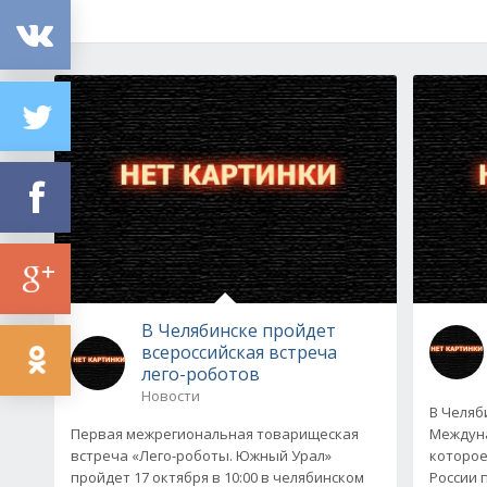
В Челябинске пройдет
всероссийская встреча
лего-роботов
Новости
В Челяб
Первая межрегиональная товарищеская
Междуна
встреча «Лего-роботы. Южный Урал»
которое
пройдет 17 октября в 10:00 в челябинском
России п