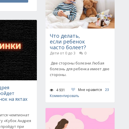
Что делать,
если ребенок
часто болеет?
Дети от 0 до 3
0
Две стороны болезни Любая
болезнь для ребенка имеет две
стороны.
дрея
Мне нравится
23
4 931
ройдет
Комментировать
нок на яхтах
оится чемпионат
ту «Кубок Андрея
 пройдут при