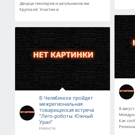
Дворце пионеров и школьников им.
Крупской. Участие в
В Челябинске пройдет
межрегиональная
8 авгус
товарищеская встреча
Междуна
"Лего-роботы. Южный
Как соо
Урал"
Региона
Новости