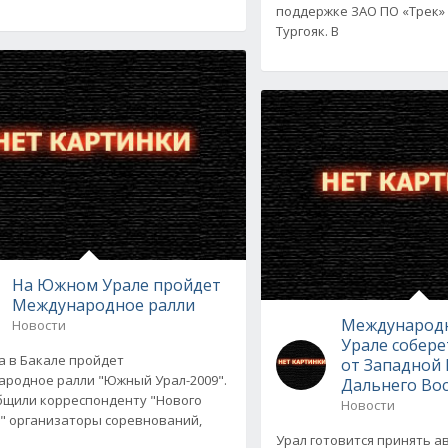
поддержке ЗАО ПО «Трек»
Тургояк. В
На Южном Урале пройдет
Международное ралли
Международн
Новости
Урале собер
та в Бакале пройдет
от Западной
родное ралли "Южный Урал-2009".
Дальнего Во
бщили корреспонденту "Нового
Новости
" организаторы соревнований,
Урал готовится принять 