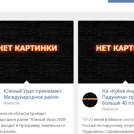
Южный Урал принимает
На «Кубке Ан
Международное ралли
Падучина» п
больше 40 го
Новости
Новости
инской области пройдет
родное ралли "Южный Урал 2009",
17–21 июня в Миассе сост
 входит в программу чемпионата
России по парусному спор
о ралли...
Падучина». Соревнования