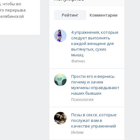
, чтобы во
его перерыва
Рейтинг
Комментарии
Челябинской
4 упражнения, которые
следует выполнять
каждой женщине для
вытянутых, сухих
мышц.
Фитнес
Прости его и вернись:
почему и зачем
мужчины оправдывают
наших бывших
Психология
Позы в сексе, которые
послужат вам в
качестве упражнений
Интим