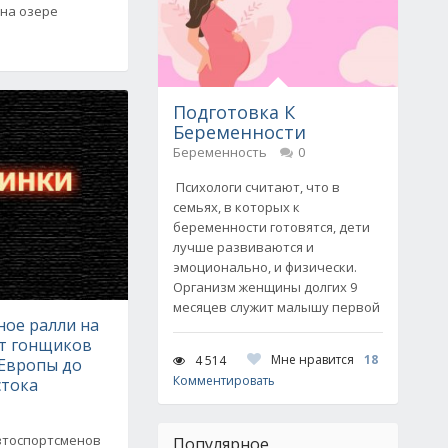
 на озере
Подготовка К
Беременности
Беременность
0
Психологи считают, что в
семьях, в которых к
беременности готовятся, дети
лучше развиваются и
эмоционально, и физически.
Организм женщины долгих 9
месяцев служит малышу первой
ое ралли на
ет гонщиков
Мне нравится
18
4 514
 Европы до
Комментировать
стока
автоспортсменов
Популярное