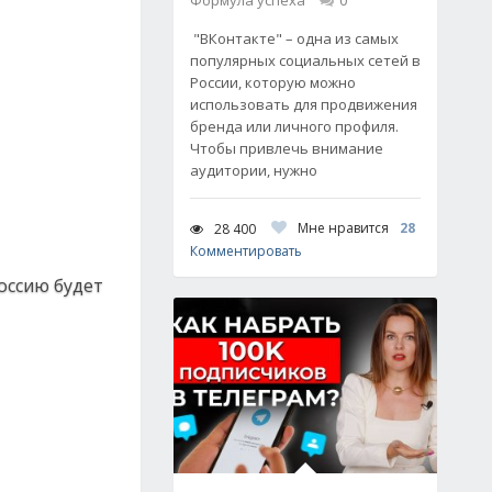
Формула успеха
0
"ВКонтакте" – одна из самых
популярных социальных сетей в
России, которую можно
использовать для продвижения
бренда или личного профиля.
Чтобы привлечь внимание
аудитории, нужно
Мне нравится
28
28 400
Комментировать
оссию будет