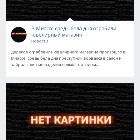
В Миассе средь бела дня ограбили
ювелирный магазин
Новости
Дерзкое ограбление ювелирного магазина произошло в
Миассе: средь бела дня преступник ворвался в салон и
забрал золотые изделия прямо с витрины...