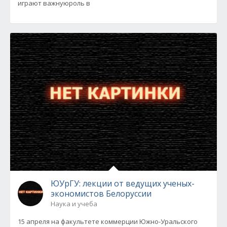
играют важнуюроль в
ЮУрГУ: лекции от ведущих ученых-
экономистов Белоруссии
Наука и учеба
15 апреля на факультете коммерции Южно-Уральского