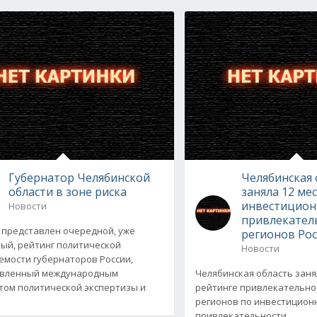
Губернатор Челябинской
Челябинская 
области в зоне риска
заняла 12 ме
инвестицио
Новости
привлекател
 представлен очередной, уже
регионов Ро
ый, рейтинг политической
Новости
мости губернаторов России,
овленный международным
Челябинская область заня
том политической экспертизы и
рейтинге привлекательно
регионов по инвестицион
привлекательности...