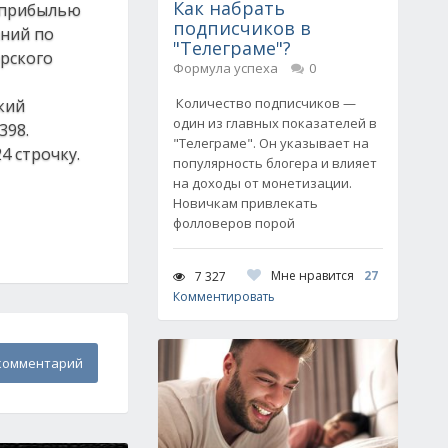
Как набрать
 прибылью
подписчиков в
аний по
"Телеграме"?
орского
Формула успеха
0
Количество подписчиков —
кий
один из главных показателей в
398.
"Телеграме". Он указывает на
4 строчку.
популярность блогера и влияет
на доходы от монетизации.
Новичкам привлекать
фолловеров порой
Мне нравится
27
7 327
Комментировать
комментарий