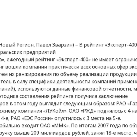
(Новый Регион, Павел Зварзин) – В рейтинг «Эксперт-400
ральских предприятий.
», ежегодный рейтинг «Эксперт-400» не имеет огранич
инг вошли компании практически всех основных сфер эк
тем их ранжирования по объему реализации продукции 
казатель в силу специфики деятельности компаний примен
паний), используются данные финансовой отчетности, 
етодика составления рейтинга получила заключение
еров в этом году выглядит следующим образом: РАО «Га
режнему компания «ЛУКойл». ОАО «РЖД» поднялось с 4 на
-е, РАО «ЕЭС России» опустилось с 3 места на 5-е.
абильно входит ОАО «ММК». По итогам 2007 года по о
ку свыше 209 миллиардов рублей, занял 18-е место, ч