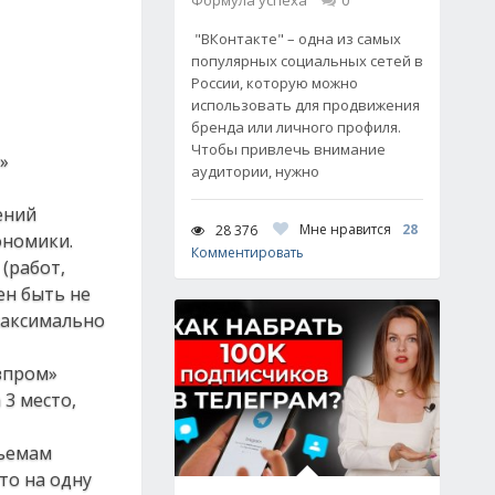
Формула успеха
0
"ВКонтакте" – одна из самых
популярных социальных сетей в
России, которую можно
использовать для продвижения
бренда или личного профиля.
Чтобы привлечь внимание
»
аудитории, нужно
ений
Мне нравится
28
28 376
ономики.
Комментировать
(работ,
ен быть не
максимально
зпром»
 3 место,
бъемам
то на одну