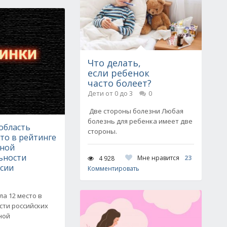
Что делать,
если ребенок
часто болеет?
Дети от 0 до 3
0
Две стороны болезни Любая
болезнь для ребенка имеет две
область
стороны.
сто в рейтинге
нной
ьности
Мне нравится
23
4 928
ссии
Комментировать
ла 12 место в
сти российских
ной