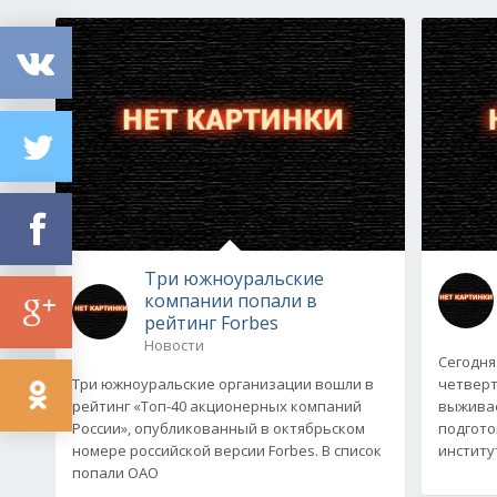
Три южноуральские
компании попали в
рейтинг Forbes
Новости
Сегодня
Три южноуральские организации вошли в
четверт
рейтинг «Топ-40 акционерных компаний
выживае
России», опубликованный в октябрьском
подгот
номере российской версии Forbes. В список
институ
попали ОАО