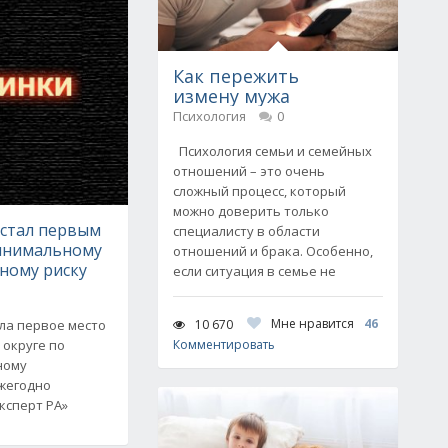
Как пережить
измену мужа
Психология
0
Психология семьи и семейных
отношений – это очень
сложный процесс, который
можно доверить только
стал первым
специалисту в области
инимальному
отношений и брака. Особенно,
ному риску
если ситуация в семье не
Мне нравится
46
10 670
ла первое место
 округе по
Комментировать
ному
Ежегодно
ксперт РА»