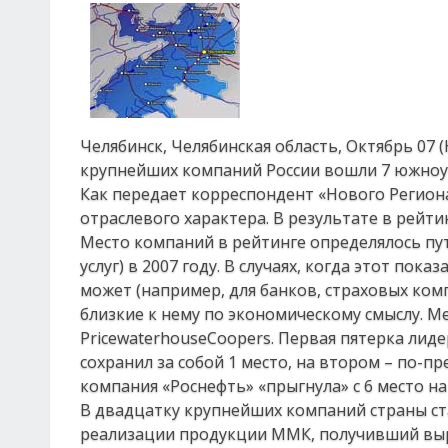
Челябинск, Челябинская область, Октябрь 07 
крупнейших компаний России вошли 7 южноу
Как передает корреспондент «Нового Региона
отраслевого характера. В результате в рейт
Место компаний в рейтинге определялось пу
услуг) в 2007 году. В случаях, когда этот по
может (например, для банков, страховых ком
близкие к нему по экономическому смыслу. М
PricewaterhouseCoopers. Первая пятерка лид
сохранил за собой 1 место, на втором – по-п
компания «Роснефть» «прыгнула» с 6 место на 4
В двадцатку крупнейших компаний страны ст
реализации продукции ММК, получивший выруч