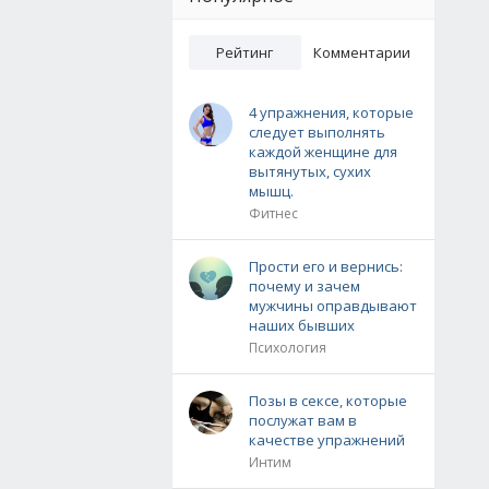
Рейтинг
Комментарии
4 упражнения, которые
следует выполнять
каждой женщине для
вытянутых, сухих
мышц.
Фитнес
Прости его и вернись:
почему и зачем
мужчины оправдывают
наших бывших
Психология
Позы в сексе, которые
послужат вам в
качестве упражнений
Интим