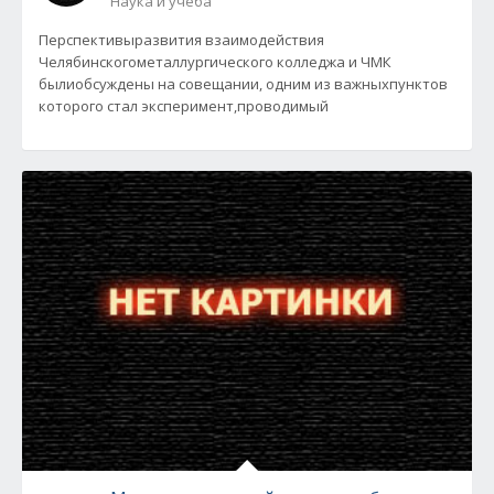
Наука и учеба
Перспективыразвития взаимодействия
Челябинскогометаллургического колледжа и ЧМК
былиобсуждены на совещании, одним из важныхпунктов
которого стал эксперимент,проводимый