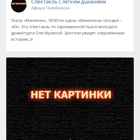
Спектакль с легким дыханием
Афиша Челябинска
Театр «Манекен», 18:00 На сцене «Манекена» сегодня –
«Ю». Это спектакль по одноименной пьесе молодого
драматурга Оли Мухиной. Зрители увидят современную
историю, в