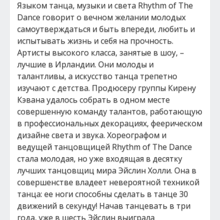
Языком танца, музыки и света Rhythm of The
Dance говорит о вечном желании молодых
самоутверждаться и быть впереди, любить и
испытывать жизнь и себя на прочность.
Артисты высокого класса, занятые в шоу, –
лучшие в Ирландии. Они молоды и
талантливы, а искусство танца трепетно
изучают с детства. Продюсеру группы Кирену
Кэвана удалось собрать в одном месте
совершенную команду талантов, работающую
в профессиональных декорациях, феерическом
дизайне света и звука. Хореографом и
ведущей танцовщицей Rhythm of The Dance
стала молодая, но уже входящая в десятку
лучших танцовщиц мира Эйслин Холли. Она в
совершенстве владеет невероятной техникой
танца: ее ноги способны сделать в танце 30
движений в секунду! Начав танцевать в три
года, уже в шесть Эйслин выиграла