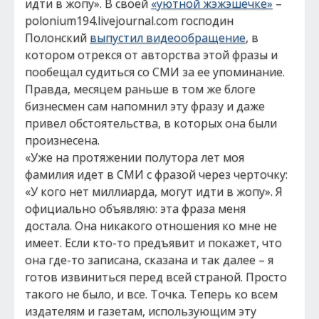
идти в жопу». В своей
«уютной жэжэшечке»
–
polonium194.livejournal.com господин
Полонский
выпустил видеообращение
, в
котором отрекся от авторства этой фразы и
пообещал судиться со СМИ за ее упоминание.
Правда, месяцем раньше в том же блоге
бизнесмен сам напомнил эту фразу и даже
привел обстоятельства, в которых она были
произнесена.
«Уже на протяжении полутора лет моя
фамилия идет в СМИ с фразой через черточку:
«У кого нет миллиарда, могут идти в жопу». Я
официально объявляю: эта фраза меня
достала. Она никакого отношения ко мне не
имеет. Если кто-то предъявит и покажет, что
она где-то записана, сказана и так далее – я
готов извиниться перед всей страной. Просто
такого не было, и все. Точка. Теперь ко всем
издателям и газетам, использующим эту