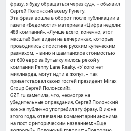
фразу, я буду обращаться через суд», – объявил
Сергей Полонский всему Рунету.
Эта фраза вошла в оборот после публикации в
газете «Ведомости» материала «Цифра недели:
488 компаний». «Лучше всего, конечно, этот
масштаб был виден на вечеринках, которые
проводились с поистине русским купеческим
размахом, – вино и шампанское стоимостью
от 600 евро за бутылку лилось рекой у
компании Penny Lane Realty. «У кого нет
миллиарда, могут идти в жопу», – так
приветствовал своих гостей президент Mirax
Group Сергей Полонский».
GZT.ru заметила, что, несмотря на
убедительные оправдания, Сергей Полонский
все же публично употребил эту фразу. В июне
этого года, отвечая на комментарии анонима
на пост с риторическим названием: «Еще
вопросы?», Полонский говорит: «Повторяю