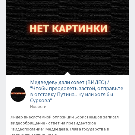
Медведеву дали совет (ВИДЕО) /
"Чтобы преодолеть застой, отправьте
в отставку Путина... ну или хотя бы
Суркова"
Новости
Лидер внесистемной оппозиции Борис Немцов записал
видеообращение - ответ на президентское
"видеопослание" Медведева. Глава государства в