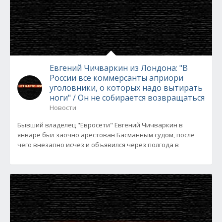
Евгений Чичваркин из Лондона: "В
России все коммерсанты априори
уголовники, о которых надо вытирать
ноги" / Он не собирается возвращаться
Новости
Бывший владелец "Евросети" Евгений Чичваркин в
январе был заочно арестован Басманным судом, после
чего внезапно исчез и объявился через полгода в