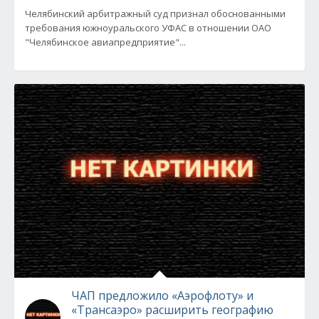
Челябинский арбитражный суд признал обоснованными
требования южноуральского УФАС в отношении ОАО
"Челябинское авиапредприятие"...
ЧАП предложило «Аэрофлоту» и
«Трансаэро» расширить географию