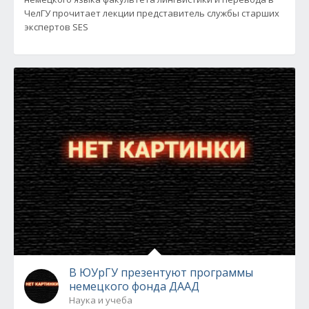
ЧелГУ прочитает лекции представитель службы старших
экспертов SES
В ЮУрГУ презентуют программы
немецкого фонда ДААД
Наука и учеба