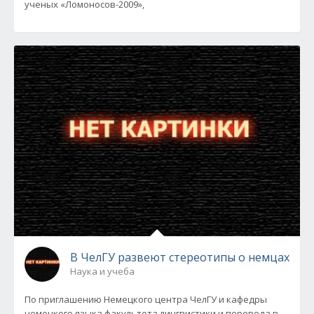
ученых «Ломоносов-2009»,
В ЧелГУ развеют стереотипы о немцах
Наука и учеба
По приглашению Немецкого центра ЧелГУ и кафедры
немецкого языка факультета лингвистики и перевода в