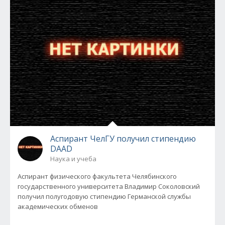
Аспирант ЧелГУ получил стипендию
DAAD
Наука и учеба
Аспирант физического факультета Челябинского
государственного университета Владимир Соколовский
получил полугодовую стипендию Германской службы
академических обменов