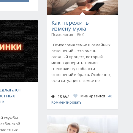
Как пережить
измену мужа
Психология
0
Психология семьи и семейных
отношений – это очень
сложный процесс, который
можно доверить только
специалисту в области
отношений и брака. Особенно,
если ситуация в семье не
едлагают
остных
Мне нравится
46
10 667
ов
Комментировать
ой службы
елябинской
 злостных