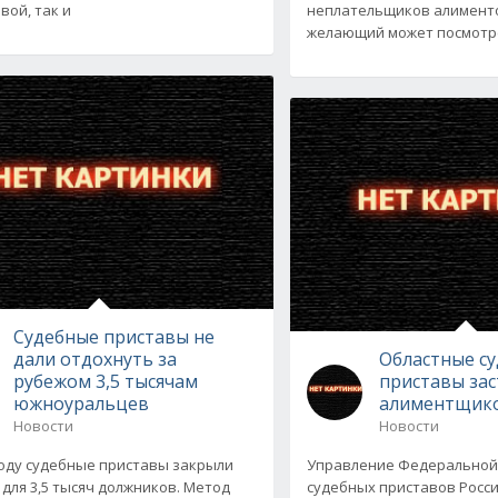
вой, так и
неплательщиков алименто
желающий может посмотр
Судебные приставы не
дали отдохнуть за
Областные с
рубежом 3,5 тысячам
приставы за
южноуральцев
алиментщико
Новости
Новости
году судебные приставы закрыли
Управление Федеральной
 для 3,5 тысяч должников. Метод
судебных приставов Росси