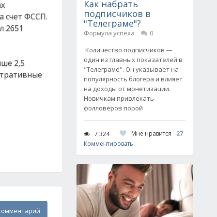
Как набрать
ах
подписчиков в
а счет ФССП.
"Телеграме"?
л 2651
Формула успеха
0
Количество подписчиков —
один из главных показателей в
ше 2,5
"Телеграме". Он указывает на
истративные
популярность блогера и влияет
на доходы от монетизации.
Новичкам привлекать
фолловеров порой
Мне нравится
27
7 324
Комментировать
комментарий