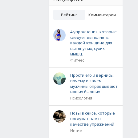
Рейтинг
Комментарии
4 упражнения, которые
следует выполнять
каждой женщине для
вытянутых, сухих
мышц.
Фитнес
Прости его и вернись:
почему и зачем
мужчины оправдывают
наших бывших
Психология
Позы в сексе, которые
послужат вам в
качестве упражнений
Интим