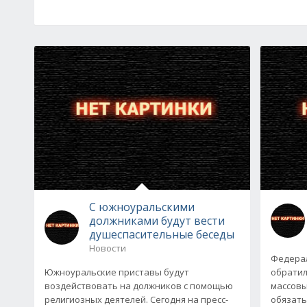
С южноуральскими
должниками будут вести
душеспасительные беседы
Новости
Федерал
Южноуральские приставы будут
обратил
воздействовать на должников с помощью
массовы
религиозных деятелей. Сегодня на пресс-
обязать