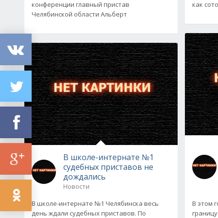
конференции главный пристав
как сото
Челябинской области Альберт
В школе-интернате №1
судебных приставов не
дождались
Новости
В школе-интернате №1 Челябинска весь
В этом 
день ждали судебных приставов. По
границу