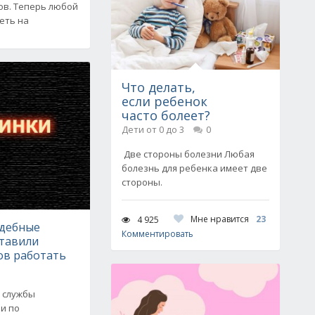
в. Теперь любой
еть на
Что делать,
если ребенок
часто болеет?
Дети от 0 до 3
0
Две стороны болезни Любая
болезнь для ребенка имеет две
стороны.
Мне нравится
23
4 925
удебные
Комментировать
ставили
в работать
 службы
и по