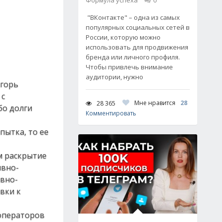
Формула успеха
0
"ВКонтакте" – одна из самых
популярных социальных сетей в
России, которую можно
использовать для продвижения
бренда или личного профиля.
Чтобы привлечь внимание
аудитории, нужно
Игорь
 с
Мне нравится
28
28 365
бо долги
Комментировать
пытка, то ее
м раскрытие
ивно-
ивно-
вки к
 операторов