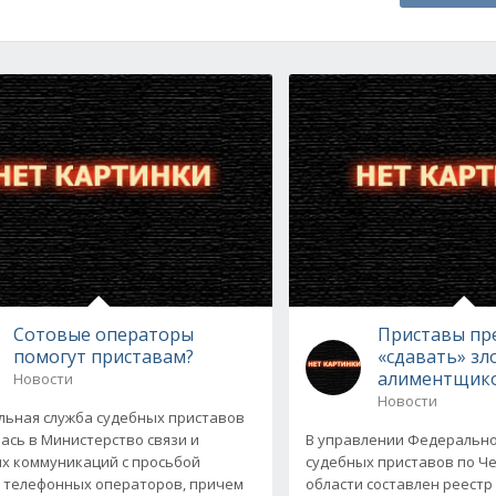
Сотовые операторы
Приставы пр
помогут приставам?
«сдавать» зл
алиментщик
Новости
Новости
ьная служба судебных приставов
ась в Министерство связи и
В управлении Федеральн
х коммуникаций с просьбой
судебных приставов по Ч
 телефонных операторов, причем
области составлен реестр