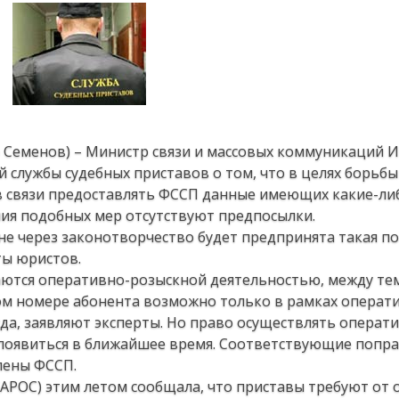
р Семенов) – Министр связи и массовых коммуникаций 
службы судебных приставов о том, что в целях борьбы
 связи предоставлять ФССП данные имеющих какие-ли
ния подобных мер отсутствуют предпосылки.
не через законотворчество будет предпринята такая по
ты юристов.
маются оперативно-розыскной деятельностью, между те
 номере абонента возможно только в рамках операт
да, заявляют эксперты. Но право осуществлять операт
появиться в ближайшее время. Соответствующие попра
лены ФССП.
(АРОС) этим летом сообщала, что приставы требуют от