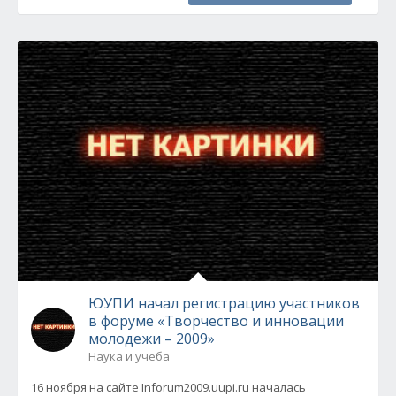
ЮУПИ начал регистрацию участников
в форуме «Творчество и инновации
молодежи – 2009»
Наука и учеба
16 ноября на сайте Inforum2009.uupi.ru началась