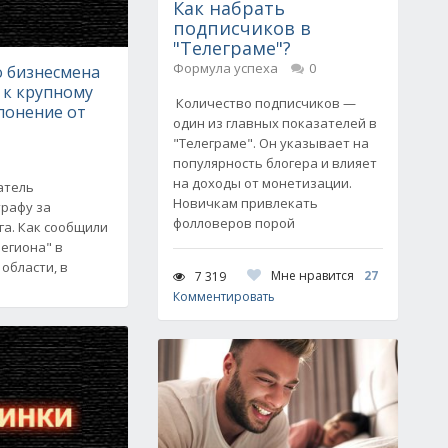
Как набрать
подписчиков в
"Телеграме"?
Формула успеха
0
о бизнесмена
 к крупному
Количество подписчиков —
лонение от
один из главных показателей в
"Телеграме". Он указывает на
популярность блогера и влияет
на доходы от монетизации.
атель
Новичкам привлекать
трафу за
фолловеров порой
га. Как сообщили
егиона" в
области, в
Мне нравится
27
7 319
Комментировать