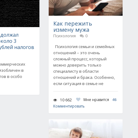
Как пережить
измену мужа
адолжал
Психология
0
около 3
ублей налогов
Психология семьи и семейных
отношений – это очень
сложный процесс, который
коммерческих
можно доверить только
изобличен в
специалисту в области
гов в особо
отношений и брака. Особенно,
если ситуация в семье не
Мне нравится
46
10 662
Комментировать