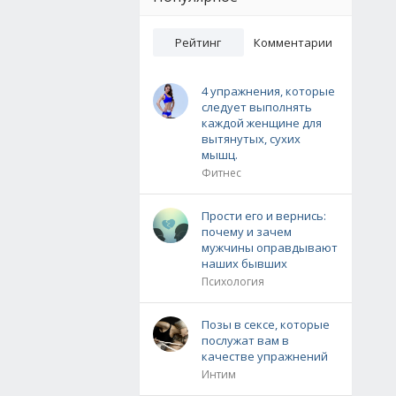
Рейтинг
Комментарии
4 упражнения, которые
следует выполнять
каждой женщине для
вытянутых, сухих
мышц.
Фитнес
Прости его и вернись:
почему и зачем
мужчины оправдывают
наших бывших
Психология
Позы в сексе, которые
послужат вам в
качестве упражнений
Интим