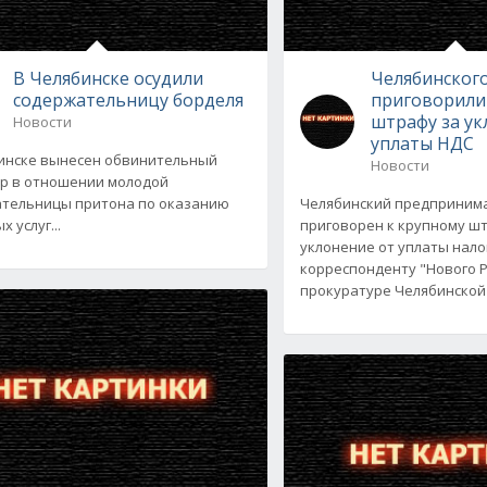
В Челябинске осудили
Челябинског
содержательницу борделя
приговорили
штрафу за ук
Новости
уплаты НДС
инске вынесен обвинительный
Новости
р в отношении молодой
тельницы притона по оказанию
Челябинский предприним
 услуг...
приговорен к крупному ш
уклонение от уплаты нало
корреспонденту "Нового Р
прокуратуре Челябинской 