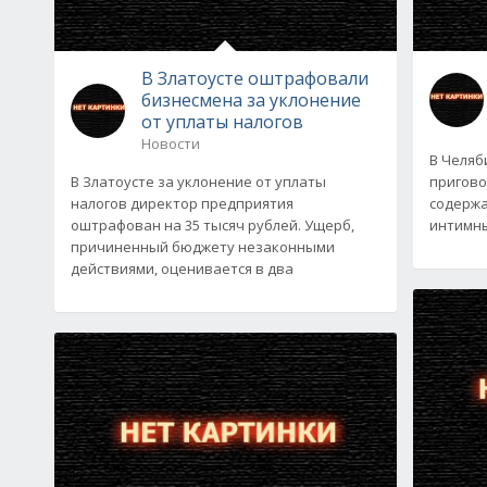
В Златоусте оштрафовали
бизнесмена за уклонение
от уплаты налогов
Новости
В Челяб
В Златоусте за уклонение от уплаты
пригово
налогов директор предприятия
содержа
оштрафован на 35 тысяч рублей. Ущерб,
интимных
причиненный бюджету незаконными
действиями, оценивается в два