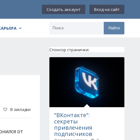
Создать аккаунт
Вход на сайт
КАРЬЕРА
Найти
Спонсор странички:
В закладки
"ВКонтакте":
секреты
привлечения
онился от
подписчиков