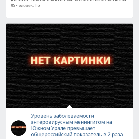
95 человек. По
Уровень заболеваемости
энтеровирусным менингитом на
Южном Урале превышает
общероссийский показатель в 2 раза