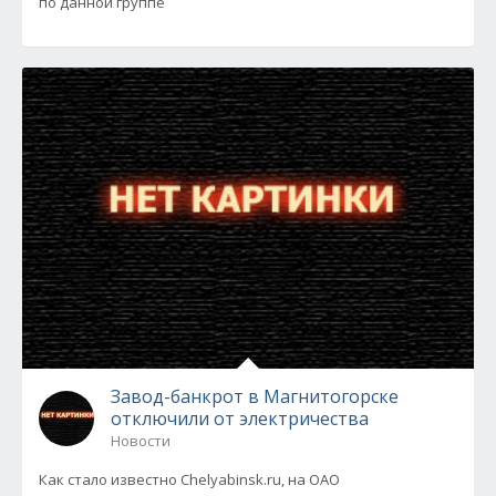
по данной группе
Завод-банкрот в Магнитогорске
отключили от электричества
Новости
Как стало известно Сhelyabinsk.ru, на ОАО