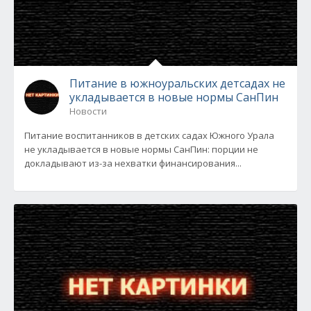
Питание в южноуральских детсадах не
укладывается в новые нормы СанПин
Новости
Питание воспитанников в детских садах Южного Урала
не укладывается в новые нормы СанПин: порции не
докладывают из-за нехватки финансирования...