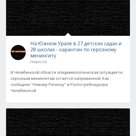
На Южном Урале в 27 детских садах и
28 школах - карантин по серозному
менингиту
Новости
В Челябинской области эпидемиологическая ситуация по
серозным менингитам остается напряженной. Как
сообщили "Новому Региону" в Роспотребнадзоре
Челябинской