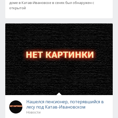
доме в Катав-Ивановске в сенях был обнаружен с
открытой
Нашелся пенсионер, потерявшийся в
лесу под Катав-Ивановском
Новости