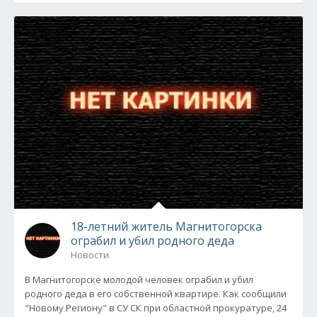
18-летний житель Магнитогорска
ограбил и убил родного деда
Новости
В Магнитогорске молодой человек ограбил и убил
родного деда в его собственной квартире. Как сообщили
"Новому Региону" в СУ СК при областной прокуратуре, 24