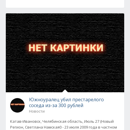
Южноуралец убил престарелого
соседа из-за 300 рублей
Новости
Катав-Ивановск, Челябинская область, Июль 27 (Новый
Регион, Светлана Намская0 - 23 июля 2009 года в частном