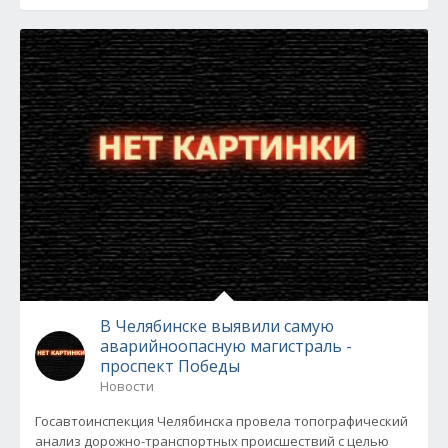
В Челябинске выявили самую
аварийноопасную магистраль -
проспект Победы
Новости
Госавтоинспекция Челябинска провела топографический
анализ дорожно-транспортных происшествий с целью