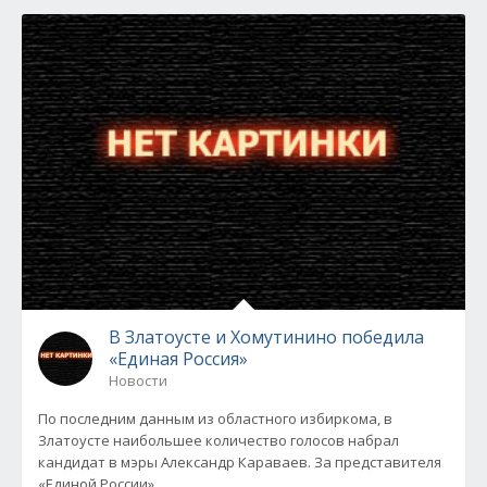
В Златоусте и Хомутинино победила
«Единая Россия»
Новости
По последним данным из областного избиркома, в
Златоусте наибольшее количество голосов набрал
кандидат в мэры Александр Караваев. За представителя
«Единой России»