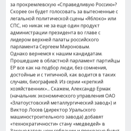
за прокремлевскую «Справедливую Россию»?
Скорее он будет голосовать за вытесненные с
легальной политической сцены «Яблоко» или
СПС, но никак не за еще один продукт
администрации президента во главе с
лидером верхней палаты российского
парламента Сергеем Мироновым.
Однако вернемся к нашим кандидатам.
Прошедшие в областной парламент партийцы
ЕР все как на подбор люди, без сомнения,
достойные и с типичной, как водится в таких
случаях, биографией. Из серии «крепкий
хозяйственник»... Скажем, Александр Ермак
(начальник экономического управления ОАО
«Златоустовский металлургический завод») и
Виктор Лосев (директор Уральского
машиностроительного завода) добавят
«технократичности» стану «медведей» в
Законодательном собрании и прекрасно будут