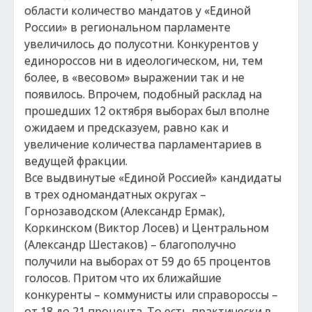
области количество мандатов у «Единой
России» в региональном парламенте
увеличилось до полусотни. Конкурентов у
единороссов ни в идеологическом, ни, тем
более, в «весовом» выражении так и не
появилось. Впрочем, подобный расклад на
прошедших 12 октября выборах был вполне
ожидаем и предсказуем, равно как и
увеличение количества парламентариев в
ведущей фракции.
Все выдвинутые «Единой Россией» кандидаты
в трех одномандатных округах –
Горнозаводском (Александр Ермак),
Коркинском (Виктор Лосев) и Центральном
(Александр Шестаков) – благополучно
получили на выборах от 59 до 65 процентов
голосов. Притом что их ближайшие
конкуренты – коммунисты или справороссы –
от 18 до 21 процента. То есть практически в