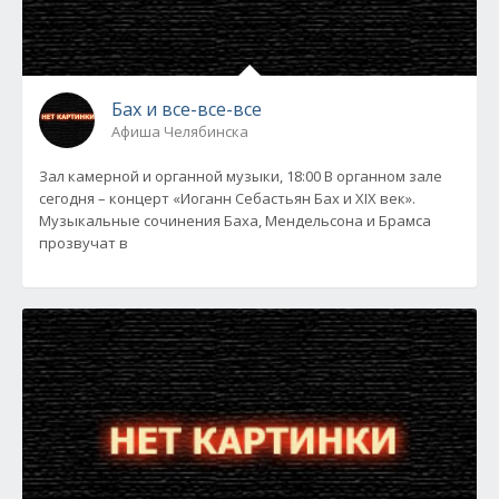
Бах и все-все-все
Афиша Челябинска
Зал камерной и органной музыки, 18:00 В органном зале
сегодня – концерт «Иоганн Себастьян Бах и XIX век».
Музыкальные сочинения Баха, Мендельсона и Брамса
прозвучат в