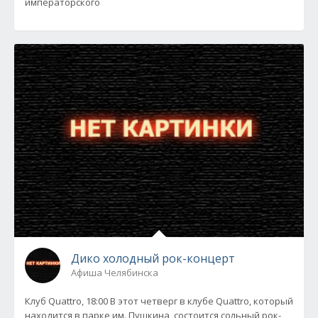
императорского
Дико холодный рок-концерт
Афиша Челябинска
Клуб Quattro, 18:00 В этот четверг в клубе Quattro, который
находится в парке им. Пушкина, состоится сольный рок-