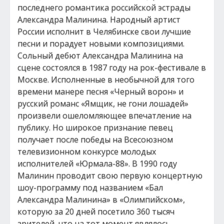
последнего романтика российской эстрады
Александра Малинина. Народный артист
России исполнит в Челябинске свои лучшие
песни и порадует новыми композициями.
Сольный дебют Александра Малинина на
сцене состоялся в 1987 году на рок-фестивале в
Москве. Исполненные в необычной для того
времени манере песня «Черный ворон» и
русский романс «Ямщик, не гони лошадей»
произвели ошеломляющее впечатление на
публику. Но широкое признание певец
получает после победы на Всесоюзном
телевизионном конкурсе молодых
исполнителей «Юрмала-88». В 1990 году
Малинин проводит свою первую концертную
шоу-программу под названием «Бал
Александра Малинина» в «Олимпийском»,
которую за 20 дней посетило 360 тысяч
зрителей, что на тот момент являлось