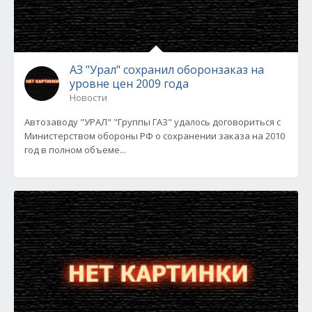
АЗ "Урал" сохранил оборонзаказ на
уровне цен 2009 года
Новости
Автозаводу "УРАЛ" "Группы ГАЗ" удалось договориться с
Министерством обороны РФ о сохранении заказа на 2010
год в полном объеме...