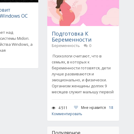
товит
 Windows ОС
ает над
Подготовка К
истемы Midori.
Беременности
йства Windows, а
Беременность
0
ная
Психологи считают, что в
семьях, в которых к
беременности готовятся, дети
лучше развиваются и
эмоционально, и физически.
Организм женщины долгих 9
месяцев служит малышу первой
Мне нравится
18
4 511
Комментировать
Популярное