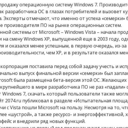
в продажу операционную систему Windows 7. Производит
ак разработчика ОС в глазах потребителей и вызовет ку
. Эксперты отмечают, что именно от успеха «семерки» 
е производителя ПО на рынке операционных систем.
ой системы от Microsoft – Windows Vista – начала про
и на смену Windows XP, выпущенной еще в 2003 году, од
 и оказался менее успешным, в первую очередь, из-за 
изводительности, чем XP, и в результате оказался ме
корпорация поставила перед собой задачу учесть и ис
начально выпуск финальной версии «семерки» был запл
icrosoft была размещена бета-версия этой ОС. Желающи
 крупнейшего в мире разработчика ПО не раз «падали» 
т Windows 7, скачать который пользователи также могл
т 2074.ru публиковал в разделе «Испытательная площа
 с Vista пошли Microsoft на пользу. Несмотря на то, чт
лее «шустрой», а также ресурсо- и энергоэффективной, 
фейс и внедрили ряд новых функций.