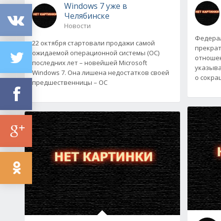
Windows 7 уже в
Челябинске
Новости
Федерал
22 октября стартовали продажи самой
прекрат
ожидаемой операционной системы (ОС)
отношен
последних лет – новейшей Microsoft
указыва
Windows 7. Она лишена недостатков своей
о сокра
предшественницы – ОС