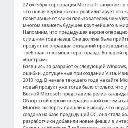
22 октября корпорация Microsoft запускает 
что новая версия «окон» реабилитирует его к
позитивные отклики пользователей, чем Vista
многом зависеть будущее крупнейшего в мир
Напомним, что предыдущая версия операционн
с лишним года назад. Она должна была прийт
продукт не оправдал ожиданий производителя
требовал от компьютера гораздо большей про
«быстрым».
Взявшись за разработку следующей Windows, 
ошибки, допущенные при создании Vista. Из
2010 год. В начале текущего года на сайте M
новый продукт уже тогда было столько, что у
Весной Microsoft представила релиз-кандида
Обзор этой версии операционной системы сай
Многие эксперты пришли к выводу, что неудачи
создана на базе предыдущей ОС, она стала бо
разработчики добавили новые фишки в интер