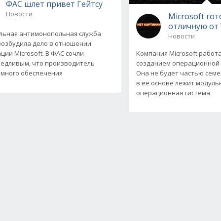
ФАС шлет привет Гейтсу
Новости
Microsoft го
отличную от
ьная антимонопольная служба
Новости
возбудила дело в отношении
ции Microsoft. В ФАС сочли
Компания Microsoft работ
едливым, что производитель
созданием операционной с
много обеспечения
Она не будет частью семе
в ее основе лежит модуль
операционная система