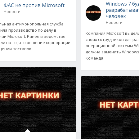
Windows 7 бу
ФАС не против Microsoft
разрабатыва
Новости
человек
Новости
ьная антимонопольная служба
ила производство по делу в
Компания Microsoft выдел
ии Microsoft. Ранее в ведомстве
своих сотрудников для ра
ли на то, что решение корпорации
операционной системы Wi
щении поставок
должна заменить Windows V
Команда