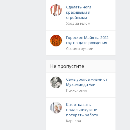
Сделать ноги
красивыми и
стройными
Уход за телом
Гороскоп Майя на 2022
год по дате рождения
Своими руками
Не пропустите
Семь уроков жизни от
Мухаммеда Али
Психология
Как отказать
начальнику и не
потерять работу
Карьера