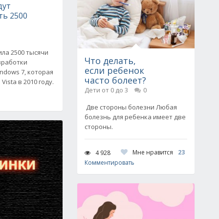
дут
ть 2500
ила 2500 тысячи
Что делать,
зработки
если ребенок
ndows 7, которая
часто болеет?
ista в 2010 году.
Дети от 0 до 3
0
Две стороны болезни Любая
болезнь для ребенка имеет две
стороны.
Мне нравится
23
4 928
Комментировать