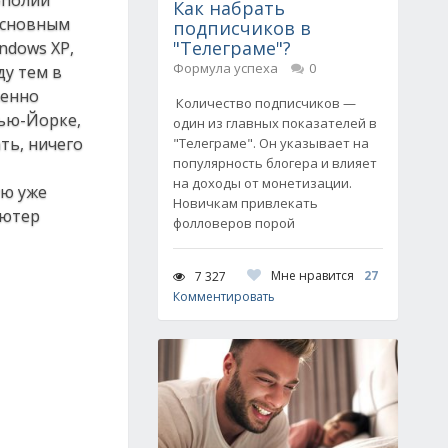
ополии
Как набрать
 основным
подписчиков в
"Телеграме"?
ndows XP,
Формула успеха
0
ду тем в
менно
Количество подписчиков —
Нью-Йорке,
один из главных показателей в
ть, ничего
"Телеграме". Он указывает на
популярность блогера и влияет
на доходы от монетизации.
ую уже
Новичкам привлекать
ьютер
фолловеров порой
Мне нравится
27
7 327
Комментировать