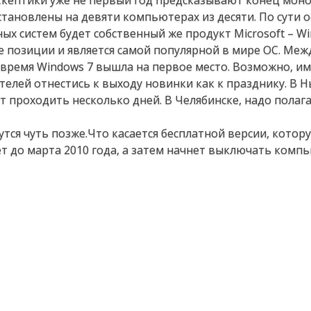
 Скептики уже не первый год предсказывают конец мон
 установлены на девяти компьютерах из десяти. По сути
х систем будет собственный же продукт Microsoft – Wi
 позиции и является самой популярной в мире ОС. Меж
 время Windows 7 вышла на первое место. Возможно, и
елей отнестись к выходу новинки как к празднику. В 
т проходить несколько дней. В Челябинске, надо полага
тся чуть позже.Что касается бесплатной версии, котор
ет до марта 2010 года, а затем начнет выключать комп