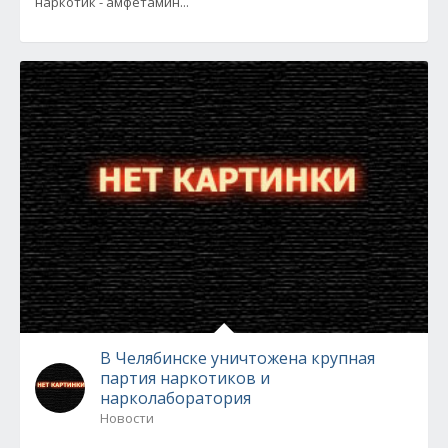
наркотик - амфетамин...
В Челябинске уничтожена крупная
партия наркотиков и
нарколаборатория
Новости