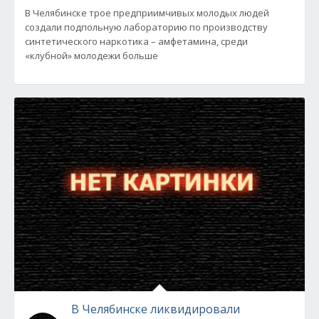
В Челябинске трое предприимчивых молодых людей
создали подпольную лабораторию по производству
синтетического наркотика – амфетамина, среди
«клубной» молодежи больше
В Челябинске ликвидировали