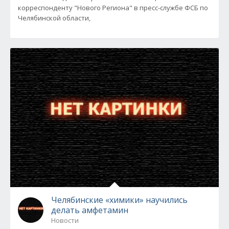
корреспонденту "Нового Региона" в пресс-службе ФСБ по
Челябинской области,
Челябинские «химики» научились
делать амфетамин
Новости