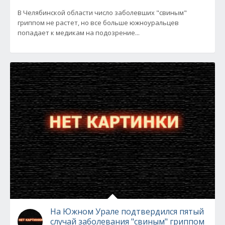
В Челябинской области число заболевших "свиным"
гриппом не растет, но все больше южноуральцев
попадает к медикам на подозрение...
На Южном Урале подтвердился пятый
случай заболевания "свиным" гриппом