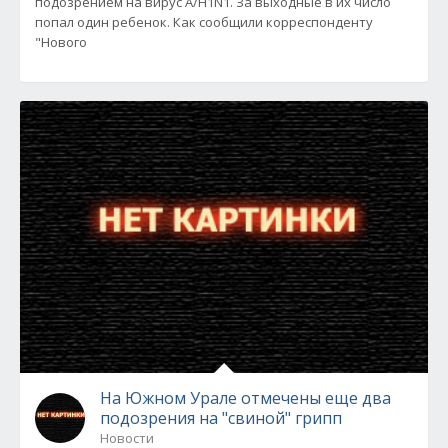
подозрением на вирус А/Н1N1. За выходные в их число
попал один ребенок. Как сообщили корреспонденту
"Нового
На Южном Урале отмечены еще два
подозрения на "свиной" грипп
Новости