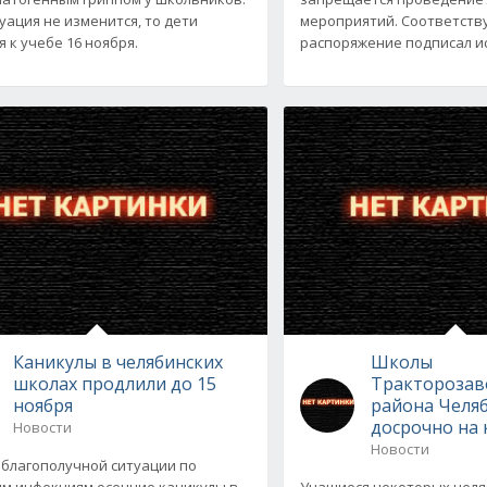
туация не изменится, то дети
мероприятий. Соответст
 к учебе 16 ноября.
распоряжение подписал 
Каникулы в челябинских
Школы
школах продлили до 15
Тракторозав
ноября
района Челяб
досрочно на
Новости
Новости
еблагополучной ситуации по
м инфекциям осенние каникулы в
Учащиеся некоторых челя