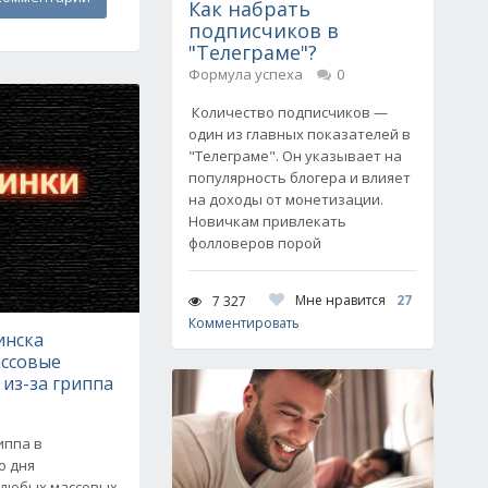
Как набрать
подписчиков в
"Телеграме"?
Формула успеха
0
Количество подписчиков —
один из главных показателей в
"Телеграме". Он указывает на
популярность блогера и влияет
на доходы от монетизации.
Новичкам привлекать
фолловеров порой
Мне нравится
27
7 327
Комментировать
инска
ассовые
из-за гриппа
иппа в
о дня
 любых массовых