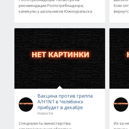
рекомендации Роспотребнадзора,
Если си
каникулы у школьников Южноуральска
вернутся
Вакцина против гриппа
A/H1N1 в Челябинск
прибудет в декабре
Новости
Специалисты министерства
Из-за н
здравоохранения области и
вирусны