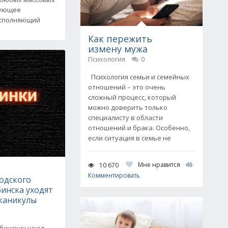
вующее
исполняющий
Как пережить
измену мужа
Психология
0
Психология семьи и семейных
отношений – это очень
сложный процесс, который
можно доверить только
специалисту в области
отношений и брака. Особенно,
если ситуация в семье не
Мне нравится
46
10 670
Комментировать
одского
инска уходят
 каникулы
бинских школ