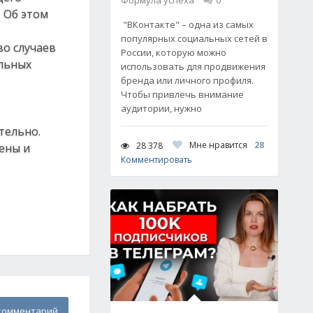
Формула успеха
0
 Об этом
"ВКонтакте" – одна из самых
популярных социальных сетей в
во случаев
России, которую можно
льных
использовать для продвижения
бренда или личного профиля.
Чтобы привлечь внимание
аудитории, нужно
тельно.
Мне нравится
28
28 378
ены и
Комментировать
комментарий