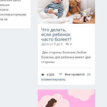
раньше
сплеск
 респираторными
ем не
Что делать,
если ребенок
часто болеет?
Дети от 0 до 3
0
Две стороны болезни Любая
болезнь для ребенка имеет две
стороны.
Мне нравится
23
4 928
Комментировать