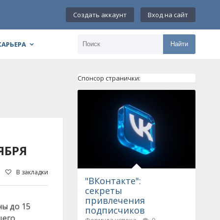
Создать аккаунт
Вход на сайт
КАРЬЕРА
Найти
Спонсор странички:
ЯБРЯ
В закладки
"ВКонтакте":
секреты
привлечения
ны до 15
подписчиков
щего