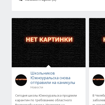
Школьников
Южноуральска снова
отправили на каникулы
Новости
Сегодня школы Южноуральска продлили
В Челяб
карантин по требованию областного
заболев
Роспотребнадзора. Несмотря на
высокоп