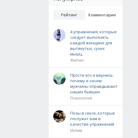
Рейтинг
Комментарии
4 упражнения, которые
следует выполнять
каждой женщине для
вытянутых, сухих
мышц.
Фитнес
Прости его и вернись:
почему и зачем
мужчины оправдывают
наших бывших
Психология
Позы в сексе, которые
послужат вам в
качестве упражнений
Интим