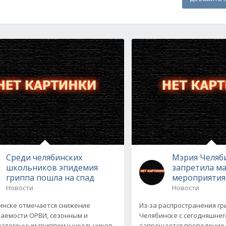
Среди челябинских
Мэрия Челяб
школьников эпидемия
запретила м
гриппа пошла на спад
мероприятия 
Новости
Новости
инске отмечается снижение
Из-за распространения гр
аемости ОРВИ, сезонным и
Челябинске с сегодняшнег
атогенным гриппом у школьников.
запрещается проведение