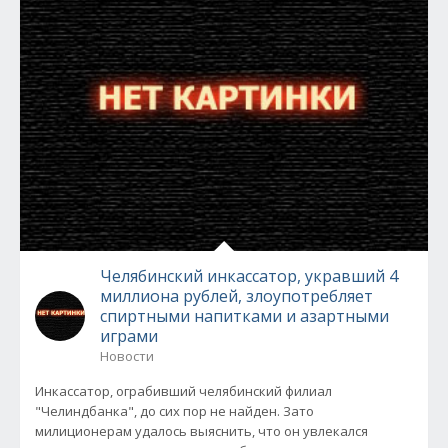
Челябинский инкассатор, укравший 4
миллиона рублей, злоупотребляет
спиртными напитками и азартными
играми
Новости
Инкассатор, ограбивший челябинский филиал
"Челиндбанка", до сих пор не найден. Зато
милиционерам удалось выяснить, что он увлекался