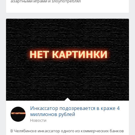
азартными играми и злоупотреблял
Инкассатор подозревается в краже 4
миллионов рублей
Новости
В Челябинске инкассатор одного из коммерческих банков