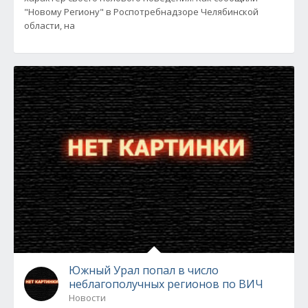
"Новому Региону" в Роспотребнадзоре Челябинской
области, на
Южный Урал попал в число
неблагополучных регионов по ВИЧ
Новости