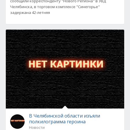
сообщили корреспонденту "Нового Региона" в УВД
Челябинска, в торговом комплексе "Синегорье"
задержана 42-летняя
В Челябинской области изъяли
полкилограмма героина
Новости