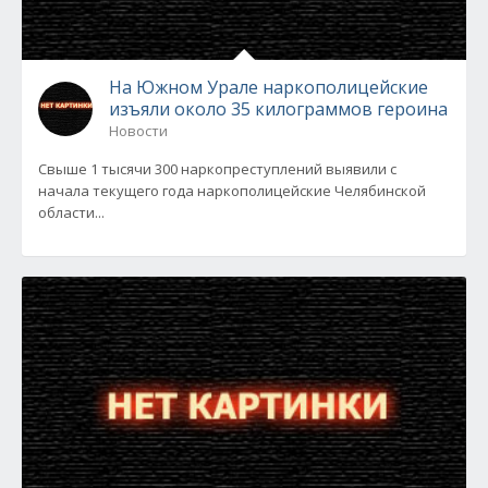
На Южном Урале наркополицейские
изъяли около 35 килограммов героина
Новости
Свыше 1 тысячи 300 наркопреступлений выявили с
начала текущего года наркополицейские Челябинской
области...