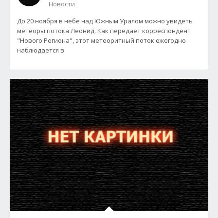
Новости
До 20 ноября в небе над Южным Уралом можно увидеть
метеоры потока Леонид. Как передает корреспондент
"Нового Региона", этот метеоритный поток ежегодно
наблюдается в