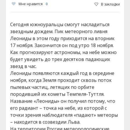
Мне нравится
0
В закладки
Сегодня южноуральцы смогут насладиться
звездным дождем. Пик метеорного ливня
Леониды в этом году приходится на вторник
17 ноября. Закончится он под утро 18 ноября.
Как прогнозируют астрономы, на небе можно
будет увидеть до трех десятков падающих
звезд в час.
Леониды появляются каждый год в середине
ноября, когда Земля проходит сквозь поток
пылевых частиц, летящих по орбите
породившей их кометы Темпеля-Туттля.
Название «Леониды» он получил потому, что
его радиант – точка на небе, из которой с
точки зрения наблюдателя «падают» метеоры
– находится в созвездии Льва.
На территории России метеорологические