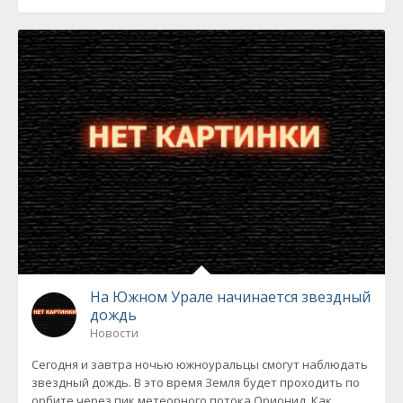
На Южном Урале начинается звездный
дождь
Новости
Сегодня и завтра ночью южноуральцы смогут наблюдать
звездный дождь. В это время Земля будет проходить по
орбите через пик метеорного потока Орионид. Как