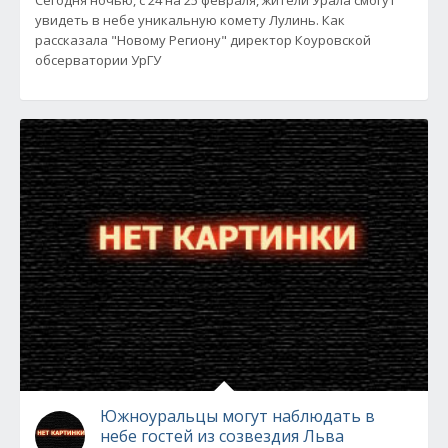
Сегодня ночью, с 24 на 25 февраля, жители Урала смогут
увидеть в небе уникальную комету Лулинь. Как
рассказала "Новому Региону" директор Коуровской
обсерватории УрГУ
Южноуральцы могут наблюдать в
небе гостей из созвездия Льва