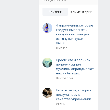
Рейтинг
Комментарии
4 упражнения, которые
следует выполнять
каждой женщине для
вытянутых, сухих
мышц.
Фитнес
Прости его и вернись:
почему и зачем
мужчины оправдывают
наших бывших
Психология
Позы в сексе, которые
послужат вам в
качестве упражнений
Интим