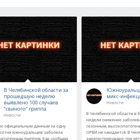
В Челябинской области за
Южноуральцы
прошедшую неделю
микс-инфекц
выявлено 100 случаев
Новости
"свиного" гриппа
В Челябинской области в
Новости
недели снижение заболе
по официальным данным за одну
сезонным, высокопатоген
сотня южноуральцев заболела
ОРВИ не ожидается. В Чел
атогенным гриппом. Как сообщил
зарегистрировано три ле