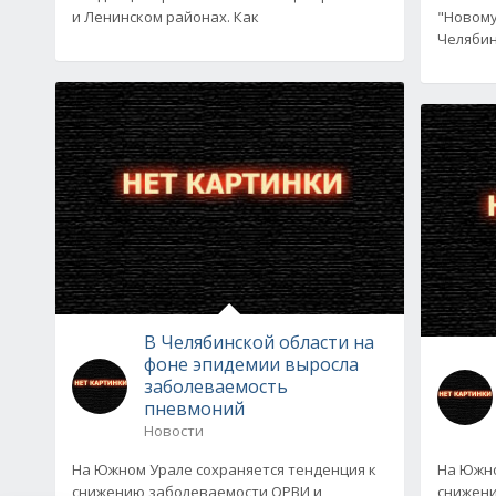
и Ленинском районах. Как
"Новому
Челяби
В Челябинской области на
фоне эпидемии выросла
заболеваемость
пневмоний
Новости
На Южном Урале сохраняется тенденция к
На Южно
снижению заболеваемости ОРВИ и
снижени