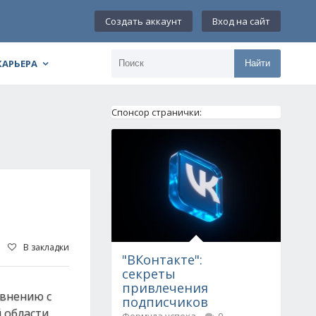
Создать аккаунт
Вход на сайт
КАРЬЕРА
Найти
Спонсор странички:
В закладки
"ВКонтакте":
секреты
привлечения
авнению с
подписчиков
 области.