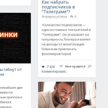
Как набрать
подписчиков в
"Телеграме"?
Формула успеха
0
Количество подписчиков —
один из главных показателей в
"Телеграме". Он указывает на
популярность блогера и влияет
на доходы от монетизации.
Новичкам привлекать
фолловеров порой
Мне нравится
27
7 324
 гибнут от
Комментировать
ии
 ближайшие две
ваемости
ным гриппом и
ябинске
тальных