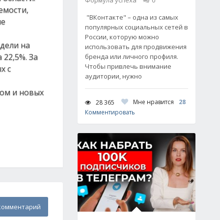
Формула успеха
0
емости,
"ВКонтакте" – одна из самых
ше
популярных социальных сетей в
России, которую можно
едели на
использовать для продвижения
 22,5%. За
бренда или личного профиля.
Чтобы привлечь внимание
х с
аудитории, нужно
пом и новых
Мне нравится
28
28 365
Комментировать
комментарий