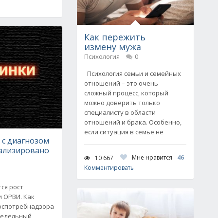
Как пережить
измену мужа
Психология
0
Психология семьи и семейных
отношений – это очень
сложный процесс, который
можно доверить только
специалисту в области
отношений и брака. Особенно,
если ситуация в семье не
 с диагнозом
ализировано
Мне нравится
46
10 667
Комментировать
ся рост
 ОРВИ. Как
оспотребнадзора
 недельный