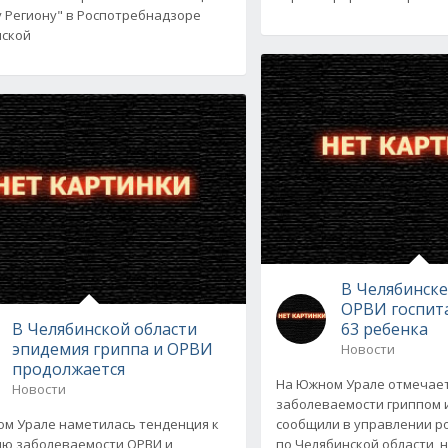
 Региону" в Роспотребнадзоре
нской
В Челябинске
ОРВИ госпит
В Челябинской области
63 ребенка
эпидемия гриппа и ОРВИ
Новости
продолжается
На Южном Урале отмечает
Новости
заболеваемости гриппом и
м Урале наметилась тенденция к
сообщили в управлении р
ю заболеваемости ОРВИ и
по Челябинской области,