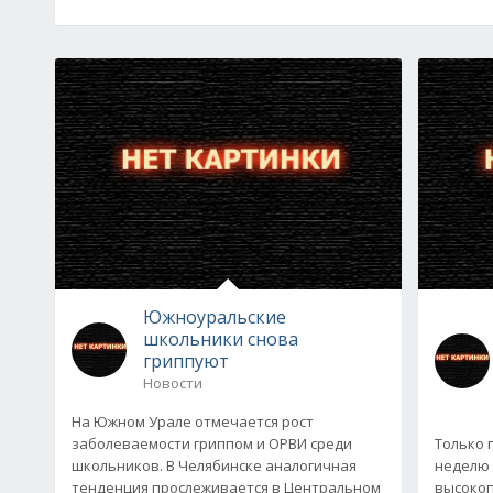
Южноуральские
школьники снова
гриппуют
Новости
На Южном Урале отмечается рост
заболеваемости гриппом и ОРВИ среди
Только 
школьников. В Челябинске аналогичная
неделю 
тенденция прослеживается в Центральном
высокоп