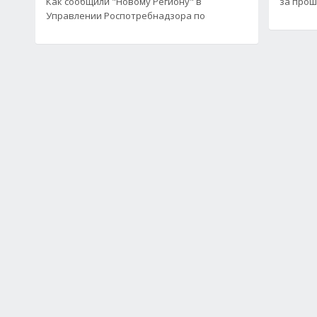
Как сообщили "Новому Региону" в
за про
Управлении Роспотребнадзора по