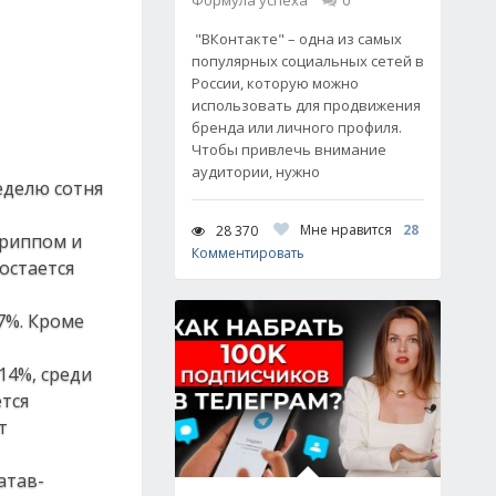
Формула успеха
0
"ВКонтакте" – одна из самых
популярных социальных сетей в
России, которую можно
использовать для продвижения
бренда или личного профиля.
Чтобы привлечь внимание
аудитории, нужно
еделю сотня
Мне нравится
28
28 370
гриппом и
Комментировать
остается
7%. Кроме
14%, среди
ется
т
атав-