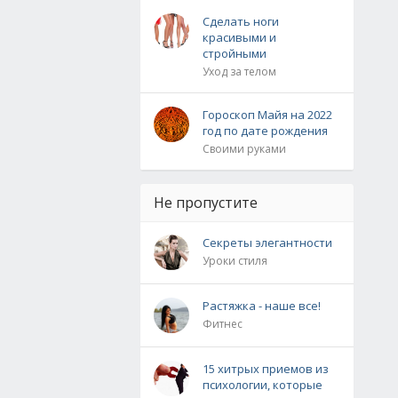
Сделать ноги
красивыми и
стройными
Уход за телом
Гороскоп Майя на 2022
год по дате рождения
Своими руками
Не пропустите
Секреты элегантности
Уроки стиля
Растяжка - наше все!
Фитнес
15 хитрых приемов из
психологии, которые