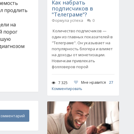
Как набрать
аемость
подписчиков в
ал продлить
"Телеграме"?
Формула успеха
0
дели на
Количество подписчиков —
й порог
один из главных показателей в
едшую
"Телеграме". Он указывает на
 диагнозом
популярность блогера и влияет
на доходы от монетизации.
Новичкам привлекать
фолловеров порой
Мне нравится
27
7 325
Комментировать
комментарий