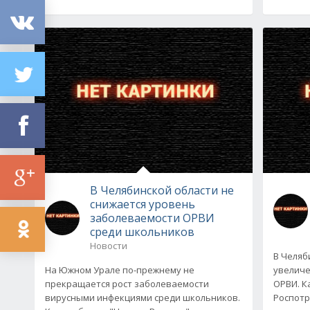
В Челябинской области не
снижается уровень
заболеваемости ОРВИ
среди школьников
Новости
В Челяб
На Южном Урале по-прежнему не
увеличе
прекращается рост заболеваемости
ОРВИ. К
вирусными инфекциями среди школьников.
Роспотр