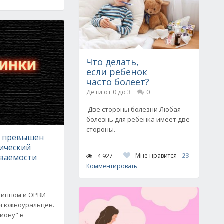
Что делать,
если ребенок
часто болеет?
Дети от 0 до 3
0
Две стороны болезни Любая
болезнь для ребенка имеет две
стороны.
е превышен
ический
Мне нравится
23
4 927
еваемости
Комментировать
риппом и ОРВИ
яч южноуральцев.
иону" в