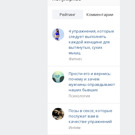
Рейтинг
Комментарии
4 упражнения, которые
следует выполнять
каждой женщине для
вытянутых, сухих
мышц.
Фитнес
Прости его и вернись:
почему и зачем
мужчины оправдывают
наших бывших
Психология
Позы в сексе, которые
послужат вам в
качестве упражнений
Интим