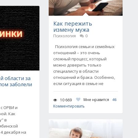
Как пережить
измену мужа
Психология
0
Психология семьи и семейных
отношений – это очень
сложный процесс, который
можно доверить только
специалисту в области
отношений и брака. Особенно,
й области за
если ситуация в семье не
пом заболели
Мне нравится
46
10 669
Комментировать
 с ОРВИ и
ной. Как
у" в
ябинской
14 декабря на