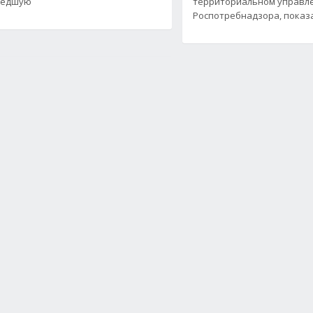
шедшую
территориальном управл
Роспотребнадзора, показ