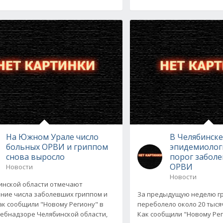
На Южном Урале число
В Челябинск
больных ОРВИ и гриппом
эпидемиолог
снова выросло
порог забол
ОРВИ
Новости
Новости
инской области отмечают
ние числа заболевших гриппом и
За предыдущую неделю г
ак сообщили "Новому Региону" в
переболело около 20 тыс
ебнадзоре Челябинской области,
Как сообщили "Новому Рег